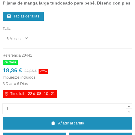
Pijama de manga larga tundosado para bebé. Diseño con pies
Tablas de tallas
Talla
Referencia
20441
en stock
18,36 €
22,95 €
-20%
Impuestos incluidos
3 Días a 6 Días
Time left
22
d.
08
:
10
:
20
Añadir al carrito