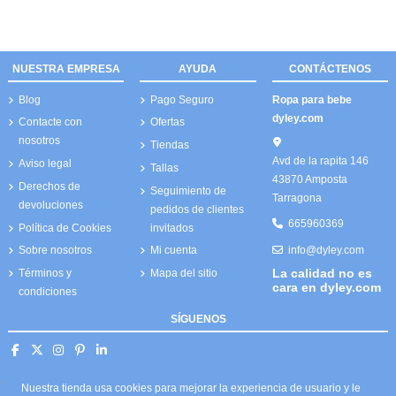
NUESTRA EMPRESA
AYUDA
CONTÁCTENOS
Blog
Pago Seguro
Ropa para bebe
dyley.com
Contacte con
Ofertas
nosotros
Tiendas
Avd de la rapita 146
Aviso legal
Tallas
43870 Amposta
Derechos de
Seguimiento de
Tarragona
devoluciones
pedidos de clientes
665960369
Política de Cookies
invitados
info@dyley.com
Sobre nosotros
Mi cuenta
La calidad no es
Términos y
Mapa del sitio
cara en dyley.com
condiciones
SÍGUENOS
Nuestra tienda usa cookies para mejorar la experiencia de usuario y le