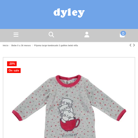
0
Inicio
Bebe 0 a 36 meses
Pijama largo tundosado 3 gatitos bebé niña
-20%
On sale