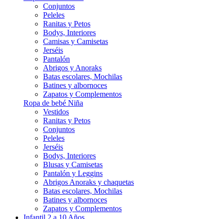
Conjuntos
Peleles
Ranitas y Petos
Bodys, Interiores
Camisas y Camisetas
Jerséis
Pantalón
Abrigos y Anoraks
Batas escolares, Mochilas
Batines y albornoces
Zapatos y Complementos
Ropa de bebé Niña
Vestidos
Ranitas y Petos
Conjuntos
Peleles
Jerséis
Bodys, Interiores
Blusas y Camisetas
Pantalón y Leggins
Abrigos Anoraks y chaquetas
Batas escolares, Mochilas
Batines y albornoces
Zapatos y Complementos
Infantil 2 a 10 Años