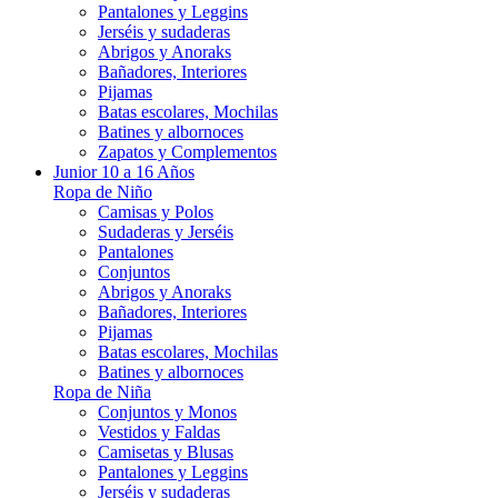
Pantalones y Leggins
Jerséis y sudaderas
Abrigos y Anoraks
Bañadores, Interiores
Pijamas
Batas escolares, Mochilas
Batines y albornoces
Zapatos y Complementos
Junior 10 a 16 Años
Ropa de Niño
Camisas y Polos
Sudaderas y Jerséis
Pantalones
Conjuntos
Abrigos y Anoraks
Bañadores, Interiores
Pijamas
Batas escolares, Mochilas
Batines y albornoces
Ropa de Niña
Conjuntos y Monos
Vestidos y Faldas
Camisetas y Blusas
Pantalones y Leggins
Jerséis y sudaderas