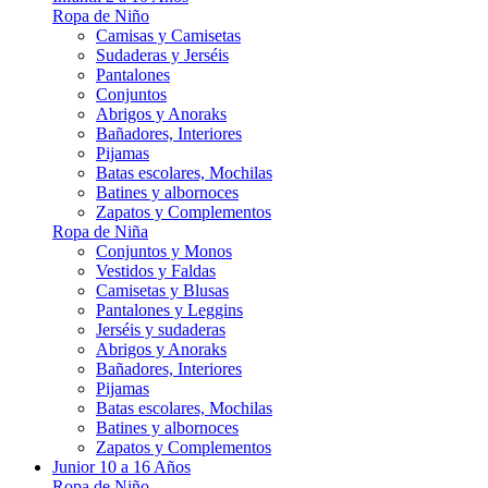
Ropa de Niño
Camisas y Camisetas
Sudaderas y Jerséis
Pantalones
Conjuntos
Abrigos y Anoraks
Bañadores, Interiores
Pijamas
Batas escolares, Mochilas
Batines y albornoces
Zapatos y Complementos
Ropa de Niña
Conjuntos y Monos
Vestidos y Faldas
Camisetas y Blusas
Pantalones y Leggins
Jerséis y sudaderas
Abrigos y Anoraks
Bañadores, Interiores
Pijamas
Batas escolares, Mochilas
Batines y albornoces
Zapatos y Complementos
Junior 10 a 16 Años
Ropa de Niño