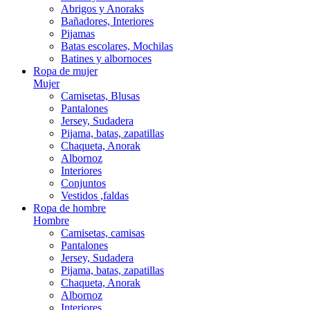
Abrigos y Anoraks
Bañadores, Interiores
Pijamas
Batas escolares, Mochilas
Batines y albornoces
Ropa de mujer
Mujer
Camisetas, Blusas
Pantalones
Jersey, Sudadera
Pijama, batas, zapatillas
Chaqueta, Anorak
Albornoz
Interiores
Conjuntos
Vestidos ,faldas
Ropa de hombre
Hombre
Camisetas, camisas
Pantalones
Jersey, Sudadera
Pijama, batas, zapatillas
Chaqueta, Anorak
Albornoz
Interiores