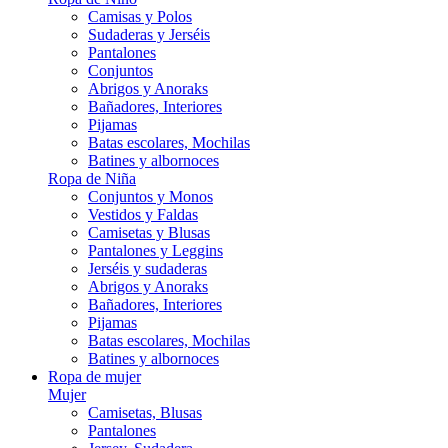
Camisas y Polos
Sudaderas y Jerséis
Pantalones
Conjuntos
Abrigos y Anoraks
Bañadores, Interiores
Pijamas
Batas escolares, Mochilas
Batines y albornoces
Ropa de Niña
Conjuntos y Monos
Vestidos y Faldas
Camisetas y Blusas
Pantalones y Leggins
Jerséis y sudaderas
Abrigos y Anoraks
Bañadores, Interiores
Pijamas
Batas escolares, Mochilas
Batines y albornoces
Ropa de mujer
Mujer
Camisetas, Blusas
Pantalones