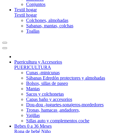
Conjuntos
Textil hogar
Textil hogar
Colchones, almohadas
Sabanas, mantas, colchas
Toallas
Puericultura y Accesorios
PUERICULTURA
Cunas -minicunas
Sábanas Edredón protectores y almohadas
Bolsos, sillas de paseo
Mantas
Sacos y colchonetas
Capas baño y accesorios
Dou-dou -juguetes-sonajeros-mordedores
Tronas, hamacas ,andadores,
Vajillas
Sillas auto y complementos coche
Bebes 0 a 36 Meses
Ropa de bebé Niño