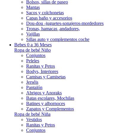
Bolsos, sillas de paseo
Mantas
Sacos y colchonetas
Capas baño y accesorios
Dou-dou -juguetes-sonajeros-mordedores
Tronas, hamacas ,andadores,
Vajillas
Sillas auto y complementos coche
Bebes 0 a 36 Meses
Ropa de bebé Niño
Conjuntos
Peleles
Ranitas y Petos
Bodys, Interiores
Camisas y Camisetas
Jerséis
Pantalón
Abrigos y Anoraks
Batas escolares, Mochilas
Batines y albornoces
Zapatos y Complementos
Ropa de bebé Niña
Vestidos
Ranitas y Petos
Conjuntos