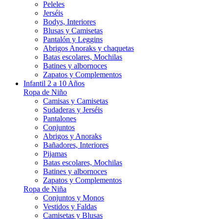
Peleles
Jerséis
Bodys, Interiores
Blusas y Camisetas
Pantalón y Leggins
Abrigos Anoraks y chaquetas
Batas escolares, Mochilas
Batines y albornoces
Zapatos y Complementos
Infantil 2 a 10 Años
Ropa de Niño
Camisas y Camisetas
Sudaderas y Jerséis
Pantalones
Conjuntos
Abrigos y Anoraks
Bañadores, Interiores
Pijamas
Batas escolares, Mochilas
Batines y albornoces
Zapatos y Complementos
Ropa de Niña
Conjuntos y Monos
Vestidos y Faldas
Camisetas y Blusas