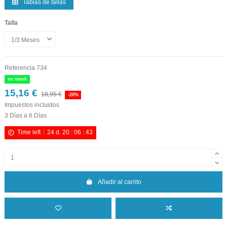
Tablas de tallas
Talla
Referencia
734
en stock
15,16 €
18,95 €
-20%
Impuestos incluidos
3 Días a 6 Días
Time left
24
d.
20
:
06
:
42
Añadir al carrito