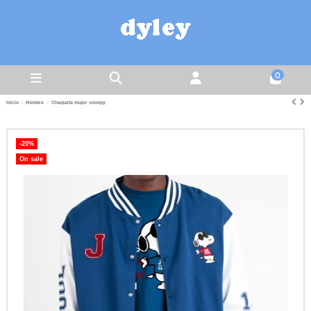
0
Inicio
Hombre
Chaqueta mujer snoopy
-20%
On sale