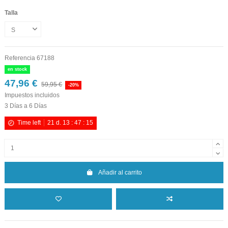
Talla
Referencia
67188
en stock
47,96 €
59,95 €
-20%
Impuestos incluidos
3 Días a 6 Días
Time left
21
d.
13
:
47
:
15
Añadir al carrito