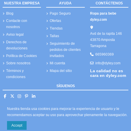
NUESTRA EMPRESA
AYUDA
CONTÁCTENOS
Blog
Pago Seguro
Ropa para bebe
dyley.com
Contacte con
Ofertas
nosotros
Tiendas
Avd de la rapita 146
Aviso legal
Tallas
43870 Amposta
Derechos de
Seguimiento de
Tarragona
devoluciones
pedidos de clientes
665960369
Política de Cookies
invitados
info@dyley.com
Sobre nosotros
Mi cuenta
La calidad no es
Términos y
Mapa del sitio
cara en dyley.com
condiciones
SÍGUENOS
Nuestra tienda usa cookies para mejorar la experiencia de usuario y le
recomendamos aceptar su uso para aprovechar plenamente la navegación.
Accept