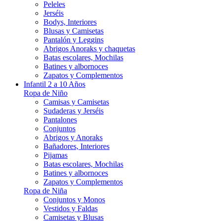
Peleles
Jerséis
Bodys, Interiores
Blusas y Camisetas
Pantalón y Leggins
Abrigos Anoraks y chaquetas
Batas escolares, Mochilas
Batines y albornoces
Zapatos y Complementos
Infantil 2 a 10 Años
Ropa de Niño
Camisas y Camisetas
Sudaderas y Jerséis
Pantalones
Conjuntos
Abrigos y Anoraks
Bañadores, Interiores
Pijamas
Batas escolares, Mochilas
Batines y albornoces
Zapatos y Complementos
Ropa de Niña
Conjuntos y Monos
Vestidos y Faldas
Camisetas y Blusas