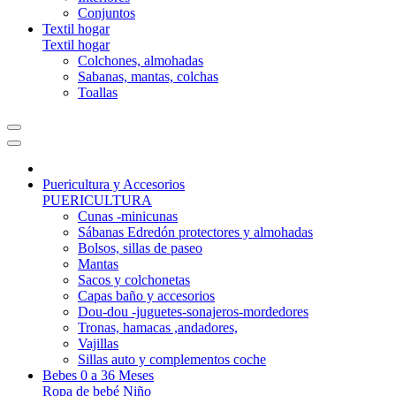
Conjuntos
Textil hogar
Textil hogar
Colchones, almohadas
Sabanas, mantas, colchas
Toallas
Puericultura y Accesorios
PUERICULTURA
Cunas -minicunas
Sábanas Edredón protectores y almohadas
Bolsos, sillas de paseo
Mantas
Sacos y colchonetas
Capas baño y accesorios
Dou-dou -juguetes-sonajeros-mordedores
Tronas, hamacas ,andadores,
Vajillas
Sillas auto y complementos coche
Bebes 0 a 36 Meses
Ropa de bebé Niño