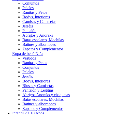
Conjuntos
Peleles
Ranitas y Petos
Bodys, Interiores
Camisas y Camisetas
Jerséis
Pantalón
Abrigos y Anoraks
Batas escolares, Mochilas
Batines y albornoces
Zapatos y Complementos
Ropa de bebé Niña
Vestidos
Ranitas y Petos
Conjuntos
Peleles
Jerséis
Bodys, Interiores
Blusas y Camisetas
Pantalón y Leggins
Abrigos Anoraks y chaquetas
Batas escolares, Mochilas
Batines y albornoces
Zapatos y Complementos
Infantil 2 a 10 Años