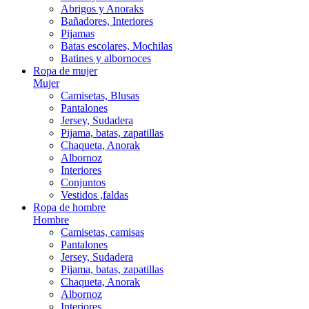
Abrigos y Anoraks
Bañadores, Interiores
Pijamas
Batas escolares, Mochilas
Batines y albornoces
Ropa de mujer
Mujer
Camisetas, Blusas
Pantalones
Jersey, Sudadera
Pijama, batas, zapatillas
Chaqueta, Anorak
Albornoz
Interiores
Conjuntos
Vestidos ,faldas
Ropa de hombre
Hombre
Camisetas, camisas
Pantalones
Jersey, Sudadera
Pijama, batas, zapatillas
Chaqueta, Anorak
Albornoz
Interiores