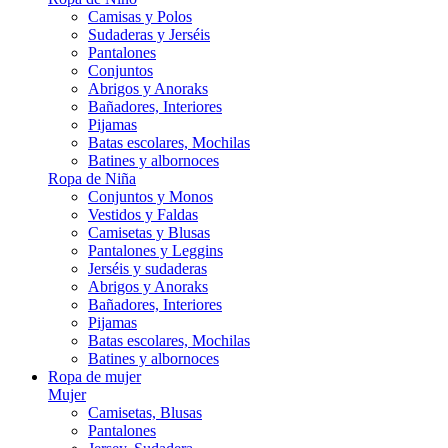
Camisas y Polos
Sudaderas y Jerséis
Pantalones
Conjuntos
Abrigos y Anoraks
Bañadores, Interiores
Pijamas
Batas escolares, Mochilas
Batines y albornoces
Ropa de Niña
Conjuntos y Monos
Vestidos y Faldas
Camisetas y Blusas
Pantalones y Leggins
Jerséis y sudaderas
Abrigos y Anoraks
Bañadores, Interiores
Pijamas
Batas escolares, Mochilas
Batines y albornoces
Ropa de mujer
Mujer
Camisetas, Blusas
Pantalones