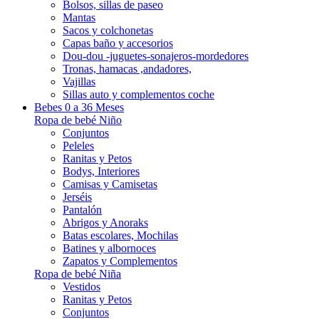
Bolsos, sillas de paseo
Mantas
Sacos y colchonetas
Capas baño y accesorios
Dou-dou -juguetes-sonajeros-mordedores
Tronas, hamacas ,andadores,
Vajillas
Sillas auto y complementos coche
Bebes 0 a 36 Meses
Ropa de bebé Niño
Conjuntos
Peleles
Ranitas y Petos
Bodys, Interiores
Camisas y Camisetas
Jerséis
Pantalón
Abrigos y Anoraks
Batas escolares, Mochilas
Batines y albornoces
Zapatos y Complementos
Ropa de bebé Niña
Vestidos
Ranitas y Petos
Conjuntos