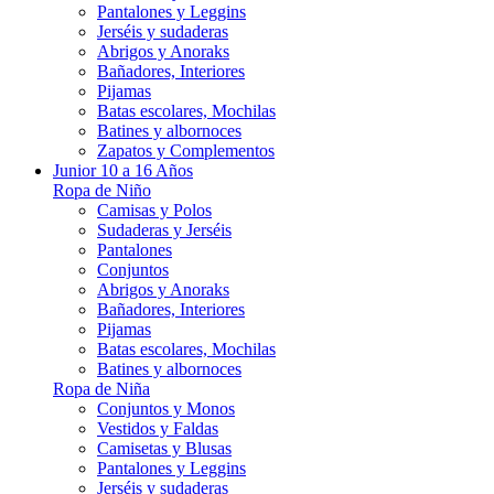
Pantalones y Leggins
Jerséis y sudaderas
Abrigos y Anoraks
Bañadores, Interiores
Pijamas
Batas escolares, Mochilas
Batines y albornoces
Zapatos y Complementos
Junior 10 a 16 Años
Ropa de Niño
Camisas y Polos
Sudaderas y Jerséis
Pantalones
Conjuntos
Abrigos y Anoraks
Bañadores, Interiores
Pijamas
Batas escolares, Mochilas
Batines y albornoces
Ropa de Niña
Conjuntos y Monos
Vestidos y Faldas
Camisetas y Blusas
Pantalones y Leggins
Jerséis y sudaderas