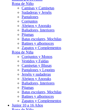
Ropa de Niño
Camisas y Camisetas
Sudaderas y Jerséis
Pantalones
Conjuntos
Abrigos y Anoraks
Bañadores, Interiores
Pijamas
Batas escolares, Mochilas
Batines y albornoces
Zapatos y Complementos
Ropa de Niña
Conjuntos y Monos
Vestidos y Faldas
Camisetas y Blusas
Pantalones y Leggins
Jerséis y sudaderas
Abrigos y Anoraks
Bañadores, Interiores
Pijamas
Batas escolares, Mochilas
Batines y albornoces
Zapatos y Complementos
Junior 10 a 16 Años
Ropa de Niño