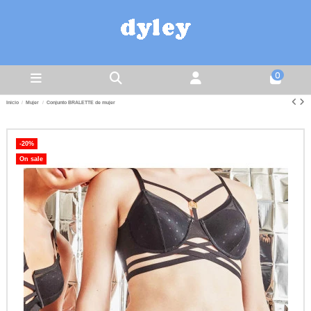
0
Inicio
Mujer
Conjunto BRALETTE de mujer
-20%
On sale