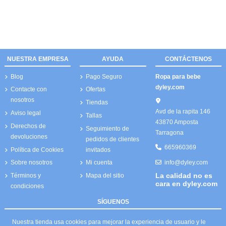
NUESTRA EMPRESA
AYUDA
CONTÁCTENOS
Blog
Pago Seguro
Ropa para bebe
dyley.com
Contacte con
Ofertas
nosotros
Tiendas
Avd de la rapita 146
Aviso legal
Tallas
43870 Amposta
Derechos de
Seguimiento de
Tarragona
devoluciones
pedidos de clientes
665960369
Política de Cookies
invitados
info@dyley.com
Sobre nosotros
Mi cuenta
La calidad no es
Términos y
Mapa del sitio
cara en dyley.com
condiciones
SÍGUENOS
Nuestra tienda usa cookies para mejorar la experiencia de usuario y le