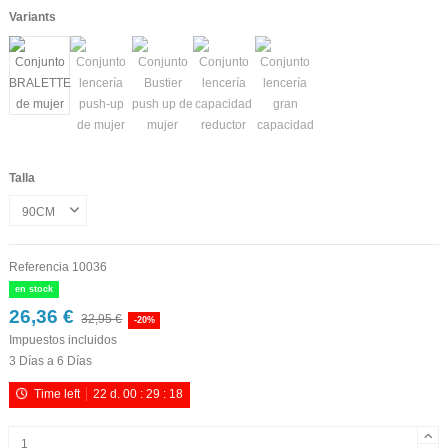
Variants
Talla
Referencia
10036
en stock
26,36 €
32,95 €
-20%
Impuestos incluidos
3 Días a 6 Días
Time left
22
d.
00
:
29
:
17