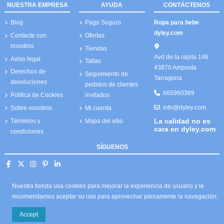
NUESTRA EMPRESA
AYUDA
CONTÁCTENOS
Blog
Pago Seguro
Ropa para bebe
dyley.com
Contacte con
Ofertas
nosotros
Tiendas
Avd de la rapita 146
Aviso legal
Tallas
43870 Amposta
Derechos de
Seguimiento de
Tarragona
devoluciones
pedidos de clientes
665960369
Política de Cookies
invitados
info@dyley.com
Sobre nosotros
Mi cuenta
La calidad no es
Términos y
Mapa del sitio
cara en dyley.com
condiciones
SÍGUENOS
Nuestra tienda usa cookies para mejorar la experiencia de usuario y le
recomendamos aceptar su uso para aprovechar plenamente la navegación.
Accept