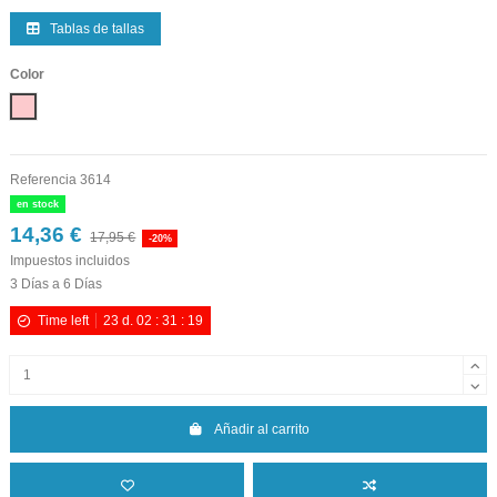
Tablas de tallas
Color
Rosa
Referencia
3614
en stock
14,36 €
17,95 €
-20%
Impuestos incluidos
3 Días a 6 Días
Time left
23
d.
02
:
31
:
19
Añadir al carrito