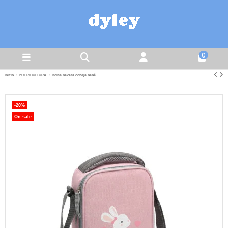
0
Inicio
PUERICULTURA
Bolsa nevera coneja bebé
-20%
On sale