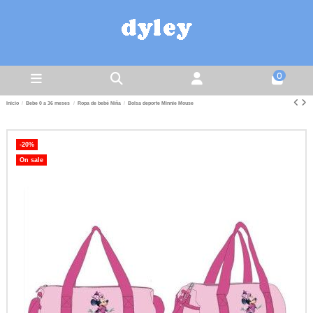
0
Inicio
Bebe 0 a 36 meses
Ropa de bebé Niña
Bolsa deporte Minnie Mouse
-20%
On sale