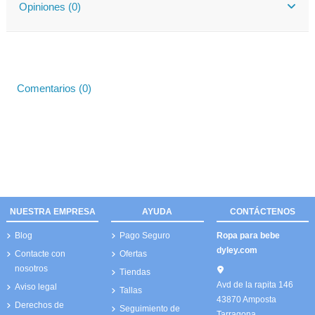
Opiniones (0)
Comentarios (0)
NUESTRA EMPRESA
AYUDA
CONTÁCTENOS
Blog
Pago Seguro
Ropa para bebe
dyley.com
Contacte con
Ofertas
nosotros
Tiendas
Avd de la rapita 146
Aviso legal
Tallas
43870 Amposta
Derechos de
Seguimiento de
Tarragona