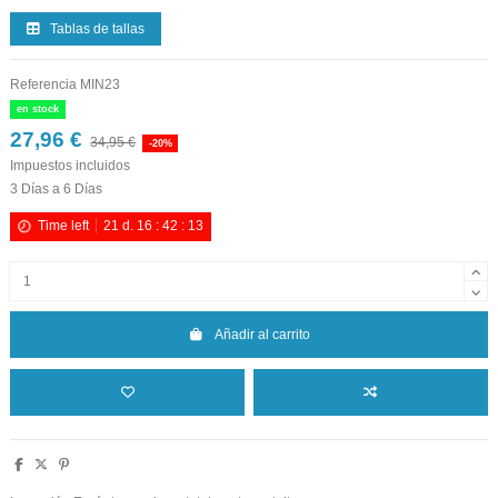
Tablas de tallas
Referencia
MIN23
en stock
27,96 €
34,95 €
-20%
Impuestos incluidos
3 Días a 6 Días
Time left
21
d.
16
:
42
:
12
Añadir al carrito