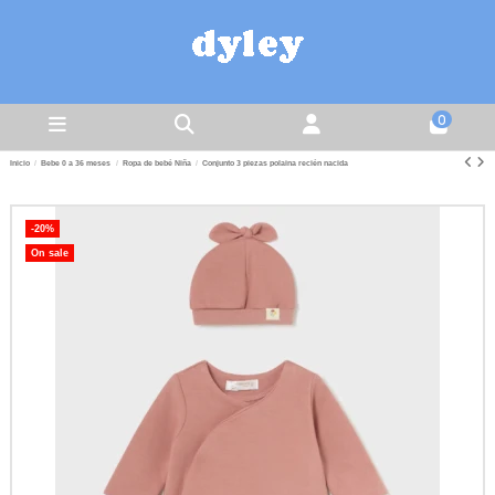
0
Inicio
Bebe 0 a 36 meses
Ropa de bebé Niña
Conjunto 3 piezas polaina recién nacida
-20%
On sale