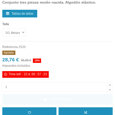
Conjunto tres piezas recién nacida. Algodón elástico.
Tablas de tallas
Talla
Referencia
2520
Agotado
28,76 €
35,95 €
-20%
Impuestos incluidos
Time left
22
d.
00
:
57
:
23
Añadir al carrito