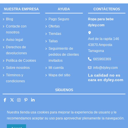
NUESTRA EMPRESA
AYUDA
CONTÁCTENOS
Blog
Pago Seguro
Ropa para bebe
dyley.com
Contacte con
Ofertas
nosotros
Tiendas
Avd de la rapita 146
Aviso legal
Tallas
43870 Amposta
Derechos de
Seguimiento de
Tarragona
devoluciones
pedidos de clientes
665960369
Política de Cookies
invitados
info@dyley.com
Sobre nosotros
Mi cuenta
La calidad no es
Términos y
Mapa del sitio
cara en dyley.com
condiciones
SÍGUENOS
Nuestra tienda usa cookies para mejorar la experiencia de usuario y le
recomendamos aceptar su uso para aprovechar plenamente la navegación.