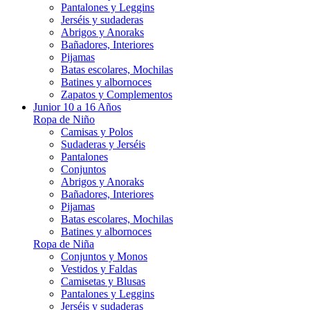
Pantalones y Leggins
Jerséis y sudaderas
Abrigos y Anoraks
Bañadores, Interiores
Pijamas
Batas escolares, Mochilas
Batines y albornoces
Zapatos y Complementos
Junior 10 a 16 Años
Ropa de Niño
Camisas y Polos
Sudaderas y Jerséis
Pantalones
Conjuntos
Abrigos y Anoraks
Bañadores, Interiores
Pijamas
Batas escolares, Mochilas
Batines y albornoces
Ropa de Niña
Conjuntos y Monos
Vestidos y Faldas
Camisetas y Blusas
Pantalones y Leggins
Jerséis y sudaderas