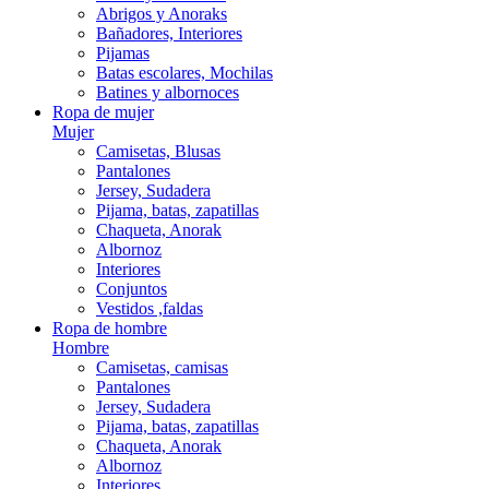
Abrigos y Anoraks
Bañadores, Interiores
Pijamas
Batas escolares, Mochilas
Batines y albornoces
Ropa de mujer
Mujer
Camisetas, Blusas
Pantalones
Jersey, Sudadera
Pijama, batas, zapatillas
Chaqueta, Anorak
Albornoz
Interiores
Conjuntos
Vestidos ,faldas
Ropa de hombre
Hombre
Camisetas, camisas
Pantalones
Jersey, Sudadera
Pijama, batas, zapatillas
Chaqueta, Anorak
Albornoz
Interiores