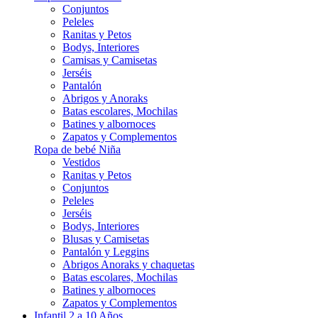
Conjuntos
Peleles
Ranitas y Petos
Bodys, Interiores
Camisas y Camisetas
Jerséis
Pantalón
Abrigos y Anoraks
Batas escolares, Mochilas
Batines y albornoces
Zapatos y Complementos
Ropa de bebé Niña
Vestidos
Ranitas y Petos
Conjuntos
Peleles
Jerséis
Bodys, Interiores
Blusas y Camisetas
Pantalón y Leggins
Abrigos Anoraks y chaquetas
Batas escolares, Mochilas
Batines y albornoces
Zapatos y Complementos
Infantil 2 a 10 Años