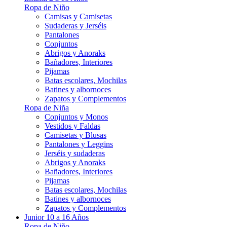
Ropa de Niño
Camisas y Camisetas
Sudaderas y Jerséis
Pantalones
Conjuntos
Abrigos y Anoraks
Bañadores, Interiores
Pijamas
Batas escolares, Mochilas
Batines y albornoces
Zapatos y Complementos
Ropa de Niña
Conjuntos y Monos
Vestidos y Faldas
Camisetas y Blusas
Pantalones y Leggins
Jerséis y sudaderas
Abrigos y Anoraks
Bañadores, Interiores
Pijamas
Batas escolares, Mochilas
Batines y albornoces
Zapatos y Complementos
Junior 10 a 16 Años
Ropa de Niño