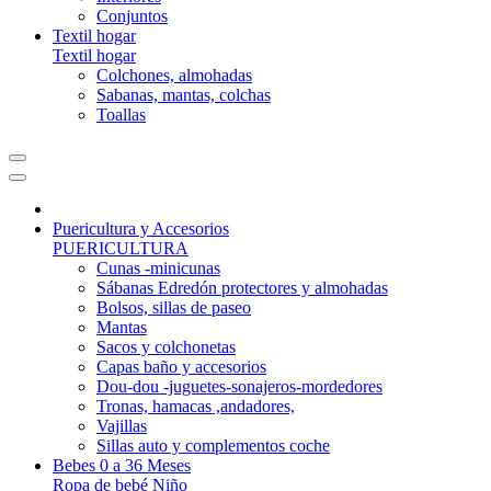
Conjuntos
Textil hogar
Textil hogar
Colchones, almohadas
Sabanas, mantas, colchas
Toallas
Puericultura y Accesorios
PUERICULTURA
Cunas -minicunas
Sábanas Edredón protectores y almohadas
Bolsos, sillas de paseo
Mantas
Sacos y colchonetas
Capas baño y accesorios
Dou-dou -juguetes-sonajeros-mordedores
Tronas, hamacas ,andadores,
Vajillas
Sillas auto y complementos coche
Bebes 0 a 36 Meses
Ropa de bebé Niño