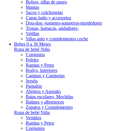
Bolsos, sillas de paseo
Mantas
Sacos y colchonetas
Capas baño y accesorios
Dou-dou -juguetes-sonajeros-mordedores
Tronas, hamacas ,andadores,
Vajillas
Sillas auto y complementos coche
Bebes 0 a 36 Meses
Ropa de bebé Niño
Conjuntos
Peleles
Ranitas y Petos
Bodys, Interiores
Camisas y Camisetas
Jerséis
Pantalón
Abrigos y Anoraks
Batas escolares, Mochilas
Batines y albornoces
Zapatos y Complementos
Ropa de bebé Niña
Vestidos
Ranitas y Petos
Conjuntos