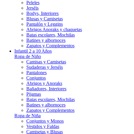
Peleles
Jerséis
Bodys, Interiores
Blusas y Camisetas
Pantalón y Leggins
Abrigos Anoraks y chaquetas
Batas escolares, Mochilas
Batines y albornoces
Zapatos y Complementos
Infantil 2 a 10 Años
Ropa de Niño
Camisas y Camisetas
Sudaderas y Jerséis
Pantalones
Conjuntos
Abrigos y Anoraks
Bañadores, Interiores
Pijamas
Batas escolares, Mochilas
Batines y albornoces
Zapatos y Complementos
Ropa de Niña
Conjuntos y Monos
Vestidos y Faldas
Camisetas y Blusas