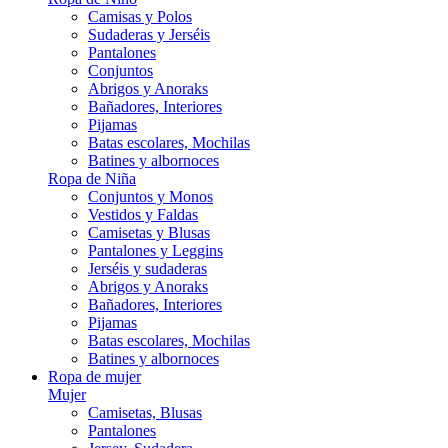
Camisas y Polos
Sudaderas y Jerséis
Pantalones
Conjuntos
Abrigos y Anoraks
Bañadores, Interiores
Pijamas
Batas escolares, Mochilas
Batines y albornoces
Ropa de Niña
Conjuntos y Monos
Vestidos y Faldas
Camisetas y Blusas
Pantalones y Leggins
Jerséis y sudaderas
Abrigos y Anoraks
Bañadores, Interiores
Pijamas
Batas escolares, Mochilas
Batines y albornoces
Ropa de mujer
Mujer
Camisetas, Blusas
Pantalones