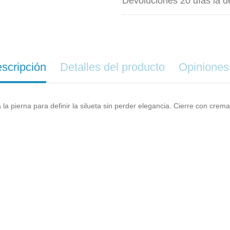
Devoluciones 20 días la d
scripción
Detalles del producto
Opiniones
la pierna para definir la silueta sin perder elegancia. Cierre con cremall