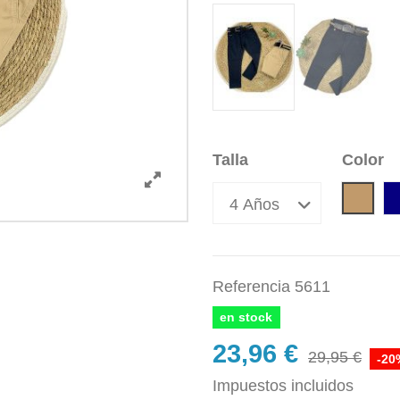
Talla
Color
Came
Referencia
5611
en stock
23,96 €
29,95 €
-20
Impuestos incluidos