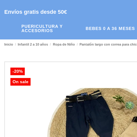
Envíos gratis desde 50€
PUERICULTURA Y
BEBES 0 A 36 MESES
ACCESORIOS
Inicio
Infantil 2 a 10 años
Ropa de Niño
Pantalón largo con correa para chi
-20%
On sale