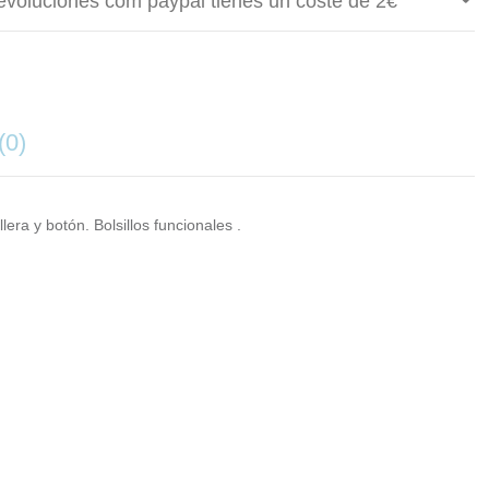
evoluciones com paypal tienes un coste de 2€
(0)
era y botón. Bolsillos funcionales .