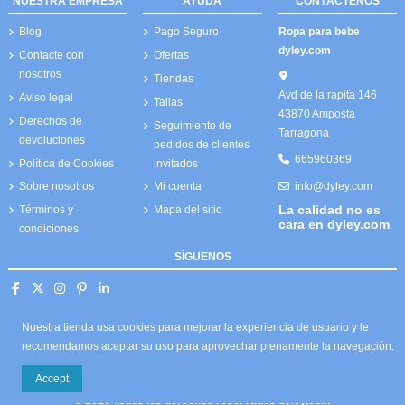
NUESTRA EMPRESA
AYUDA
CONTÁCTENOS
Blog
Pago Seguro
Ropa para bebe
dyley.com
Contacte con
Ofertas
nosotros
Tiendas
Avd de la rapita 146
Aviso legal
Tallas
43870 Amposta
Derechos de
Seguimiento de
Tarragona
devoluciones
pedidos de clientes
665960369
Política de Cookies
invitados
info@dyley.com
Sobre nosotros
Mi cuenta
La calidad no es
Términos y
Mapa del sitio
cara en dyley.com
condiciones
SÍGUENOS
Nuestra tienda usa cookies para mejorar la experiencia de usuario y le
recomendamos aceptar su uso para aprovechar plenamente la navegación.
Accept
© 2026 Todos los derechos reservados dyley,com