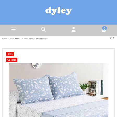
0
Inicio
Textil hogar
Colcha verano ESTAMPADA
-20%
On sale