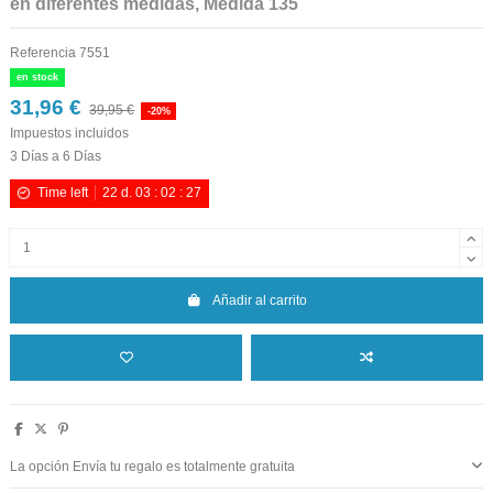
en diferentes medidas, Medida 135
Referencia
7551
en stock
31,96 €
39,95 €
-20%
Impuestos incluidos
3 Días a 6 Días
Time left
22
d.
03
:
02
:
27
Añadir al carrito
La opción Envía tu regalo es totalmente gratuita