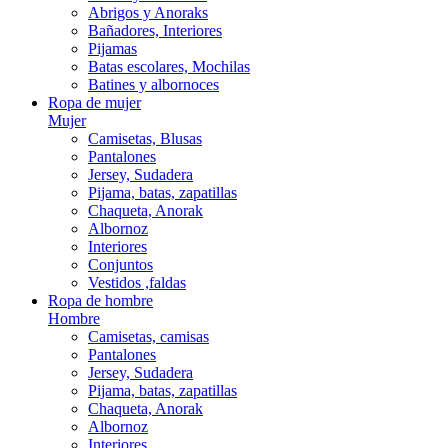
Abrigos y Anoraks
Bañadores, Interiores
Pijamas
Batas escolares, Mochilas
Batines y albornoces
Ropa de mujer
Mujer
Camisetas, Blusas
Pantalones
Jersey, Sudadera
Pijama, batas, zapatillas
Chaqueta, Anorak
Albornoz
Interiores
Conjuntos
Vestidos ,faldas
Ropa de hombre
Hombre
Camisetas, camisas
Pantalones
Jersey, Sudadera
Pijama, batas, zapatillas
Chaqueta, Anorak
Albornoz
Interiores