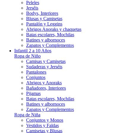
Peleles
Jerséis
Bodys, Interiores
Blusas y Camisetas
Pantalón y Leggins
Abrigos Anoraks y chaquetas
Batas escolares, Mochilas
Batines y albornoces
Zapatos y Complementos
Infantil 2 a 10 Años
Ropa de Niño
Camisas y Camisetas
Sudaderas y Jerséis
Pantalones
Conjuntos
Abrigos y Anoraks
Bañadores, Interiores
Pijamas
Batas escolares, Mochilas
Batines y albornoces
Zapatos y Complementos
Ropa de Niña
Conjuntos y Monos
Vestidos y Faldas
Camisetas y Blusas