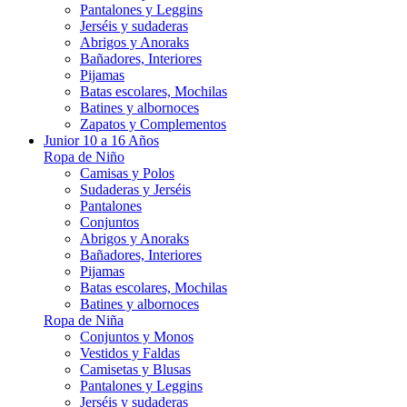
Pantalones y Leggins
Jerséis y sudaderas
Abrigos y Anoraks
Bañadores, Interiores
Pijamas
Batas escolares, Mochilas
Batines y albornoces
Zapatos y Complementos
Junior 10 a 16 Años
Ropa de Niño
Camisas y Polos
Sudaderas y Jerséis
Pantalones
Conjuntos
Abrigos y Anoraks
Bañadores, Interiores
Pijamas
Batas escolares, Mochilas
Batines y albornoces
Ropa de Niña
Conjuntos y Monos
Vestidos y Faldas
Camisetas y Blusas
Pantalones y Leggins
Jerséis y sudaderas