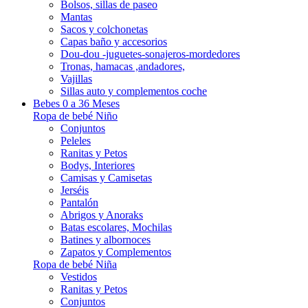
Bolsos, sillas de paseo
Mantas
Sacos y colchonetas
Capas baño y accesorios
Dou-dou -juguetes-sonajeros-mordedores
Tronas, hamacas ,andadores,
Vajillas
Sillas auto y complementos coche
Bebes 0 a 36 Meses
Ropa de bebé Niño
Conjuntos
Peleles
Ranitas y Petos
Bodys, Interiores
Camisas y Camisetas
Jerséis
Pantalón
Abrigos y Anoraks
Batas escolares, Mochilas
Batines y albornoces
Zapatos y Complementos
Ropa de bebé Niña
Vestidos
Ranitas y Petos
Conjuntos