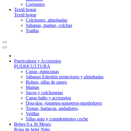
Conjuntos
Textil hogar
Textil hogar
Colchones, almohadas
Sabanas, mantas, colchas
Toallas
Puericultura y Accesorios
PUERICULTURA
Cunas -minicunas
Sábanas Edredón protectores y almohadas
Bolsos, sillas de paseo
Mantas
Sacos y colchonetas
Capas baño y accesorios
Dou-dou -juguetes-sonajeros-mordedores
Tronas, hamacas ,andadores,
Vajillas
Sillas auto y complementos coche
Bebes 0 a 36 Meses
Ropa de bebé Niño