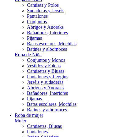
Camisas y Polos
Sudaderas y Jerséis
Pantalones
Conjuntos
Abrigos y Anoraks
Bañadores, Interiores
Pijamas
Batas escolares, Mochilas
Batines y albornoces
Ropa de Niña
Conjuntos y Monos
Vestidos y Faldas
Camisetas y Blusas
Pantalones y Leggins
Jerséis y sudaderas
Abrigos y Anoraks
Bañadores, Interiores
Pijamas
Batas escolares, Mochilas
Batines y albornoces
Ropa de mujer
Mujer
Camisetas, Blusas
Pantalones