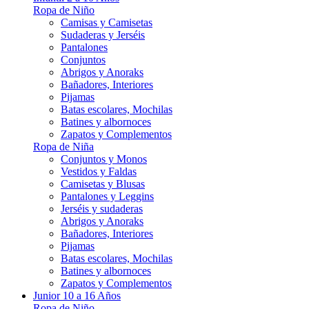
Ropa de Niño
Camisas y Camisetas
Sudaderas y Jerséis
Pantalones
Conjuntos
Abrigos y Anoraks
Bañadores, Interiores
Pijamas
Batas escolares, Mochilas
Batines y albornoces
Zapatos y Complementos
Ropa de Niña
Conjuntos y Monos
Vestidos y Faldas
Camisetas y Blusas
Pantalones y Leggins
Jerséis y sudaderas
Abrigos y Anoraks
Bañadores, Interiores
Pijamas
Batas escolares, Mochilas
Batines y albornoces
Zapatos y Complementos
Junior 10 a 16 Años
Ropa de Niño