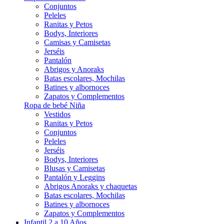
Conjuntos
Peleles
Ranitas y Petos
Bodys, Interiores
Camisas y Camisetas
Jerséis
Pantalón
Abrigos y Anoraks
Batas escolares, Mochilas
Batines y albornoces
Zapatos y Complementos
Ropa de bebé Niña
Vestidos
Ranitas y Petos
Conjuntos
Peleles
Jerséis
Bodys, Interiores
Blusas y Camisetas
Pantalón y Leggins
Abrigos Anoraks y chaquetas
Batas escolares, Mochilas
Batines y albornoces
Zapatos y Complementos
Infantil 2 a 10 Años