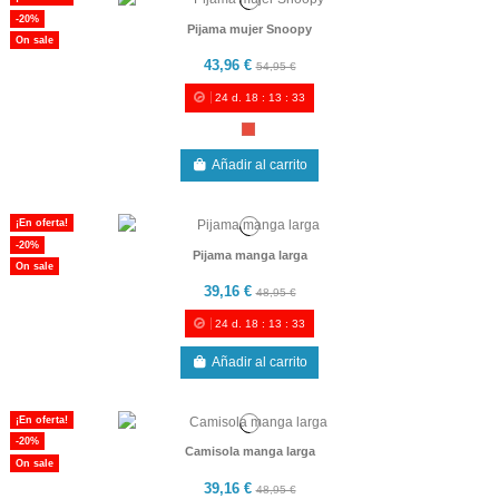
-20%
Pijama mujer Snoopy
On sale
43,96 €
54,95 €
24
d.
18
:
13
:
33
Añadir al carrito
¡En oferta!
-20%
Pijama manga larga
On sale
39,16 €
48,95 €
24
d.
18
:
13
:
33
Añadir al carrito
¡En oferta!
-20%
Camisola manga larga
On sale
39,16 €
48,95 €