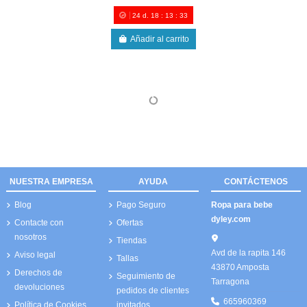
24
d.
18
:
13
:
33
Añadir al carrito
NUESTRA EMPRESA
AYUDA
CONTÁCTENOS
Blog
Pago Seguro
Ropa para bebe
dyley.com
Contacte con
Ofertas
nosotros
Tiendas
Avd de la rapita 146
Aviso legal
Tallas
43870 Amposta
Derechos de
Seguimiento de
Tarragona
devoluciones
pedidos de clientes
665960369
Política de Cookies
invitados