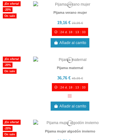
¡En oferta!
-20%
Pijama verano mujer
On sale
19,16 €
23,95 €
24
d.
18
:
13
:
33
Añadir al carrito
¡En oferta!
-20%
Pijama maternal
On sale
36,76 €
45,95 €
24
d.
18
:
13
:
33
Añadir al carrito
¡En oferta!
-20%
Pijama mujer algodón invierno
On sale