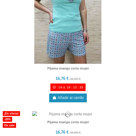
Pijama manga corta mujer
16,76 €
20,95 €
24
d.
18
:
13
:
33
Añadir al carrito
¡En oferta!
-20%
Pijama manga corta mujer
On sale
16,76 €
20,95 €