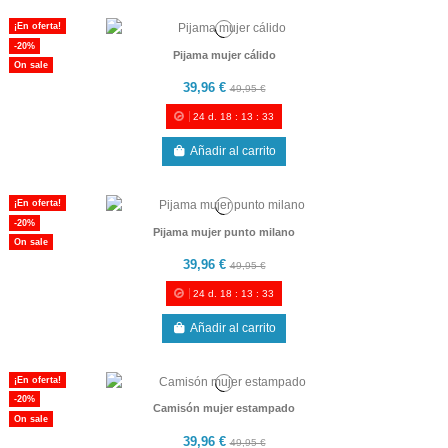
¡En oferta!
-20%
Pijama mujer cálido
On sale
39,96 €
49,95 €
24
d.
18
:
13
:
33
Añadir al carrito
¡En oferta!
-20%
Pijama mujer punto milano
On sale
39,96 €
49,95 €
24
d.
18
:
13
:
33
Añadir al carrito
¡En oferta!
-20%
Camisón mujer estampado
On sale
39,96 €
49,95 €