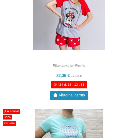
Pijama mujer Minnie
22,36 €
27,95 €
24
d.
18
:
13
:
33
Añadir al carrito
¡En oferta!
-20%
On sale