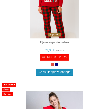
Agotado
Pijama algodón unisex
31,96 €
39,95 €
24
d.
18
:
13
:
33
Consultar plazo entrega
¡En oferta!
-20%
On sale