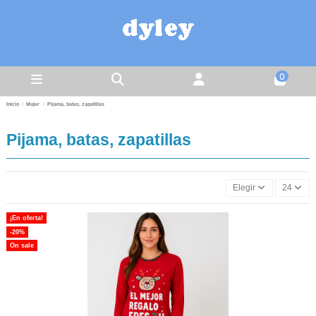
0
Inicio
Mujer
Pijama, batas, zapatillas
Pijama, batas, zapatillas
Elegir
24
¡En oferta!
-20%
On sale