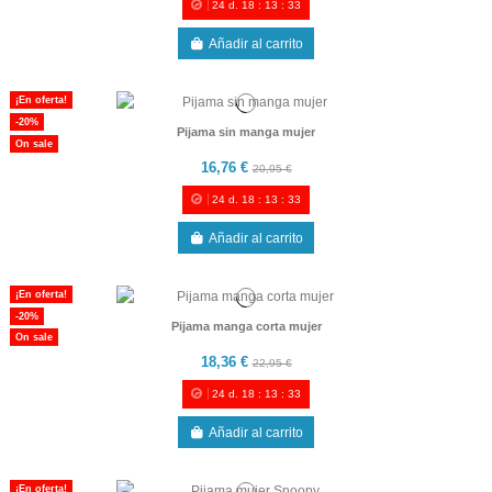
24
d.
18
:
13
:
33
Añadir al carrito
¡En oferta!
-20%
Pijama sin manga mujer
On sale
16,76 €
20,95 €
24
d.
18
:
13
:
33
Añadir al carrito
¡En oferta!
-20%
Pijama manga corta mujer
On sale
18,36 €
22,95 €
24
d.
18
:
13
:
33
Añadir al carrito
¡En oferta!