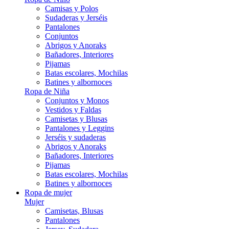
Camisas y Polos
Sudaderas y Jerséis
Pantalones
Conjuntos
Abrigos y Anoraks
Bañadores, Interiores
Pijamas
Batas escolares, Mochilas
Batines y albornoces
Ropa de Niña
Conjuntos y Monos
Vestidos y Faldas
Camisetas y Blusas
Pantalones y Leggins
Jerséis y sudaderas
Abrigos y Anoraks
Bañadores, Interiores
Pijamas
Batas escolares, Mochilas
Batines y albornoces
Ropa de mujer
Mujer
Camisetas, Blusas
Pantalones