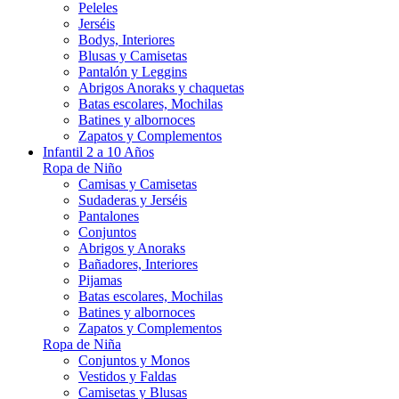
Peleles
Jerséis
Bodys, Interiores
Blusas y Camisetas
Pantalón y Leggins
Abrigos Anoraks y chaquetas
Batas escolares, Mochilas
Batines y albornoces
Zapatos y Complementos
Infantil 2 a 10 Años
Ropa de Niño
Camisas y Camisetas
Sudaderas y Jerséis
Pantalones
Conjuntos
Abrigos y Anoraks
Bañadores, Interiores
Pijamas
Batas escolares, Mochilas
Batines y albornoces
Zapatos y Complementos
Ropa de Niña
Conjuntos y Monos
Vestidos y Faldas
Camisetas y Blusas