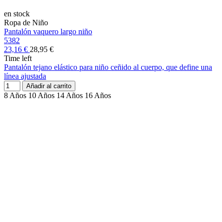
en stock
Ropa de Niño
Pantalón vaquero largo niño
5382
23,16 €
28,95 €
Time left
Pantalón tejano elástico para niño ceñido al cuerpo, que define una
línea ajustada
Añadir al carrito
8 Años
10 Años
14 Años
16 Años