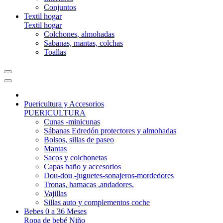
Conjuntos
Textil hogar
Textil hogar
Colchones, almohadas
Sabanas, mantas, colchas
Toallas
Puericultura y Accesorios
PUERICULTURA
Cunas -minicunas
Sábanas Edredón protectores y almohadas
Bolsos, sillas de paseo
Mantas
Sacos y colchonetas
Capas baño y accesorios
Dou-dou -juguetes-sonajeros-mordedores
Tronas, hamacas ,andadores,
Vajillas
Sillas auto y complementos coche
Bebes 0 a 36 Meses
Ropa de bebé Niño