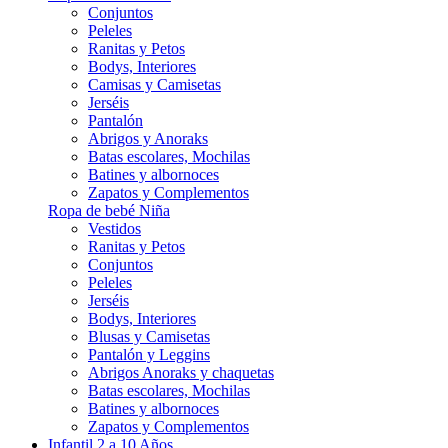
Conjuntos
Peleles
Ranitas y Petos
Bodys, Interiores
Camisas y Camisetas
Jerséis
Pantalón
Abrigos y Anoraks
Batas escolares, Mochilas
Batines y albornoces
Zapatos y Complementos
Ropa de bebé Niña
Vestidos
Ranitas y Petos
Conjuntos
Peleles
Jerséis
Bodys, Interiores
Blusas y Camisetas
Pantalón y Leggins
Abrigos Anoraks y chaquetas
Batas escolares, Mochilas
Batines y albornoces
Zapatos y Complementos
Infantil 2 a 10 Años