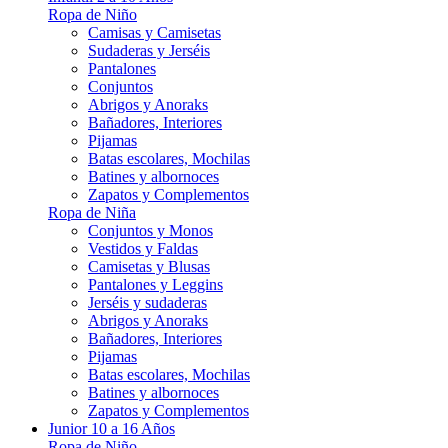
Ropa de Niño
Camisas y Camisetas
Sudaderas y Jerséis
Pantalones
Conjuntos
Abrigos y Anoraks
Bañadores, Interiores
Pijamas
Batas escolares, Mochilas
Batines y albornoces
Zapatos y Complementos
Ropa de Niña
Conjuntos y Monos
Vestidos y Faldas
Camisetas y Blusas
Pantalones y Leggins
Jerséis y sudaderas
Abrigos y Anoraks
Bañadores, Interiores
Pijamas
Batas escolares, Mochilas
Batines y albornoces
Zapatos y Complementos
Junior 10 a 16 Años
Ropa de Niño