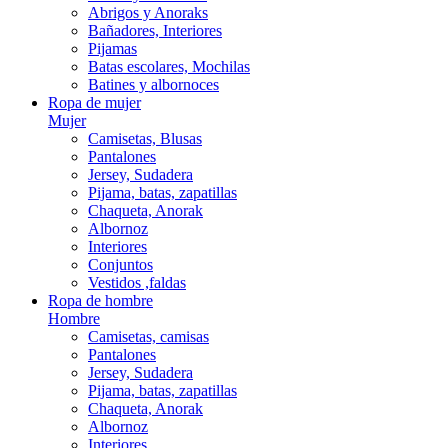
Abrigos y Anoraks
Bañadores, Interiores
Pijamas
Batas escolares, Mochilas
Batines y albornoces
Ropa de mujer
Mujer
Camisetas, Blusas
Pantalones
Jersey, Sudadera
Pijama, batas, zapatillas
Chaqueta, Anorak
Albornoz
Interiores
Conjuntos
Vestidos ,faldas
Ropa de hombre
Hombre
Camisetas, camisas
Pantalones
Jersey, Sudadera
Pijama, batas, zapatillas
Chaqueta, Anorak
Albornoz
Interiores