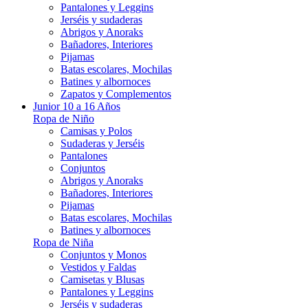
Pantalones y Leggins
Jerséis y sudaderas
Abrigos y Anoraks
Bañadores, Interiores
Pijamas
Batas escolares, Mochilas
Batines y albornoces
Zapatos y Complementos
Junior 10 a 16 Años
Ropa de Niño
Camisas y Polos
Sudaderas y Jerséis
Pantalones
Conjuntos
Abrigos y Anoraks
Bañadores, Interiores
Pijamas
Batas escolares, Mochilas
Batines y albornoces
Ropa de Niña
Conjuntos y Monos
Vestidos y Faldas
Camisetas y Blusas
Pantalones y Leggins
Jerséis y sudaderas