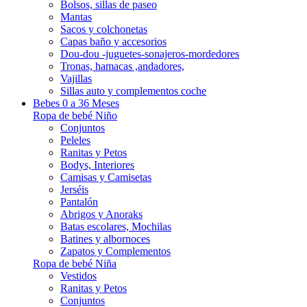
Bolsos, sillas de paseo
Mantas
Sacos y colchonetas
Capas baño y accesorios
Dou-dou -juguetes-sonajeros-mordedores
Tronas, hamacas ,andadores,
Vajillas
Sillas auto y complementos coche
Bebes 0 a 36 Meses
Ropa de bebé Niño
Conjuntos
Peleles
Ranitas y Petos
Bodys, Interiores
Camisas y Camisetas
Jerséis
Pantalón
Abrigos y Anoraks
Batas escolares, Mochilas
Batines y albornoces
Zapatos y Complementos
Ropa de bebé Niña
Vestidos
Ranitas y Petos
Conjuntos