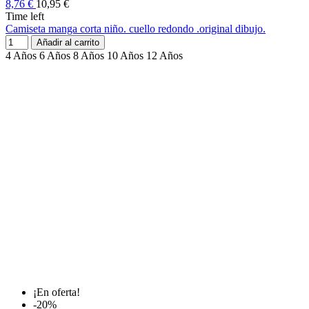
8,76 €
10,95 €
Time left
Camiseta manga corta niño. cuello redondo .original dibujo.
Añadir al carrito
4 Años
6 Años
8 Años
10 Años
12 Años
¡En oferta!
-20%