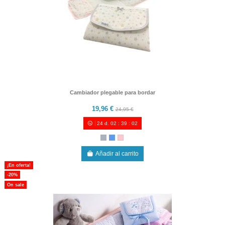
Cambiador plegable para bordar
19,96 €
24,95 €
24
d.
02
:
39
:
00
Añadir al carrito
¡En oferta!
-20%
On sale