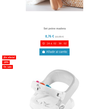
Set peine madera
8,76 €
10,95 €
24
d.
02
:
39
:
00
Añadir al carrito
¡En oferta!
-20%
On sale