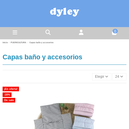
0
Inicio
PUERICULTURA
Capas baño y accesorios
Capas baño y accesorios
Elegir
24
¡En oferta!
-20%
On sale