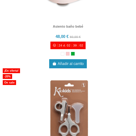
Asiento baño bebé
48,00 €
60,00 €
24
d.
02
:
39
:
00
Añadir al carrito
¡En oferta!
-20%
On sale