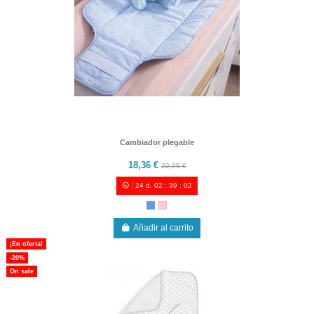
Cambiador plegable
18,36 €
22,95 €
24
d.
02
:
39
:
00
Añadir al carrito
¡En oferta!
-20%
On sale