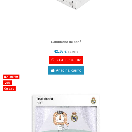
Cambiador de bebé
42,36 €
52,95 €
24
d.
02
:
39
:
00
Añadir al carrito
¡En oferta!
-20%
On sale