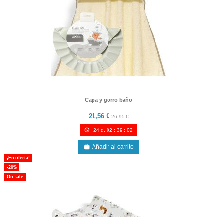
Capa y gorro baño
21,56 €
26,95 €
24
d.
02
:
39
:
00
Añadir al carrito
¡En oferta!
-20%
On sale