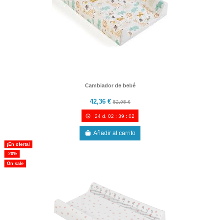
Cambiador de bebé
42,36 €
52,95 €
24
d.
02
:
39
:
00
Añadir al carrito
¡En oferta!
-20%
On sale