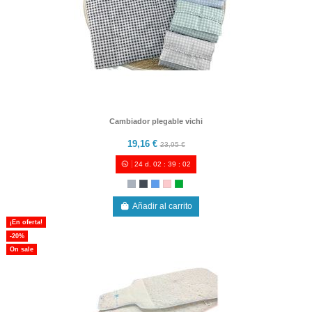
Cambiador plegable vichi
19,16 €
23,95 €
24
d.
02
:
39
:
00
Añadir al carrito
¡En oferta!
-20%
On sale