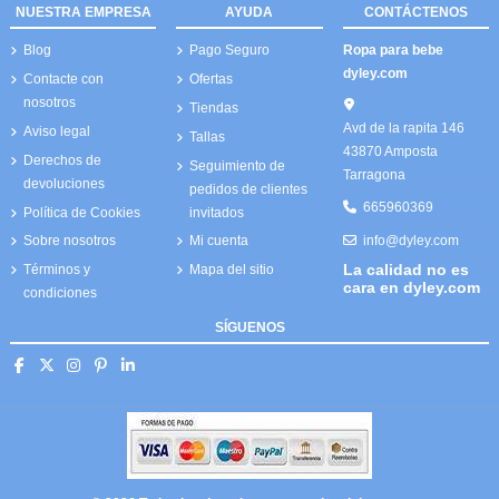
NUESTRA EMPRESA
AYUDA
CONTÁCTENOS
Blog
Pago Seguro
Ropa para bebe
dyley.com
Contacte con
Ofertas
nosotros
Tiendas
Avd de la rapita 146
Aviso legal
Tallas
43870 Amposta
Derechos de
Seguimiento de
Tarragona
devoluciones
pedidos de clientes
665960369
Política de Cookies
invitados
info@dyley.com
Sobre nosotros
Mi cuenta
La calidad no es
Términos y
Mapa del sitio
cara en dyley.com
condiciones
SÍGUENOS