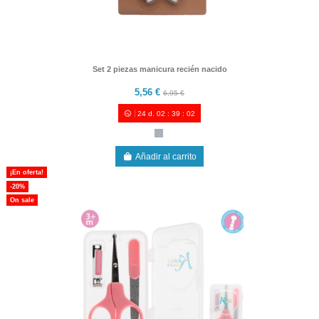
Set 2 piezas manicura recién nacido
5,56 €
6,95 €
24
d.
02
:
39
:
00
Añadir al carrito
¡En oferta!
-20%
On sale