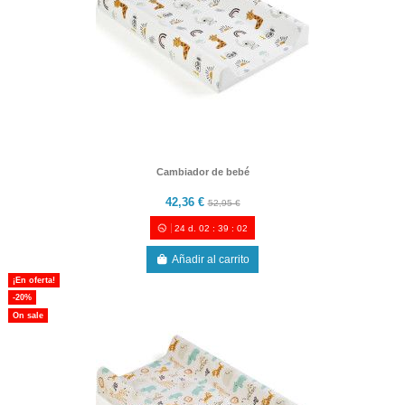
Cambiador de bebé
42,36 €
52,95 €
24
d.
02
:
39
:
00
Añadir al carrito
¡En oferta!
-20%
On sale