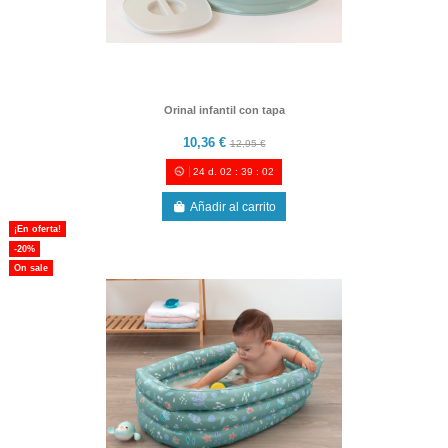
Orinal infantil con tapa
10,36 €
12,95 €
24
d.
02
:
39
:
00
Añadir al carrito
¡En oferta!
-20%
On sale