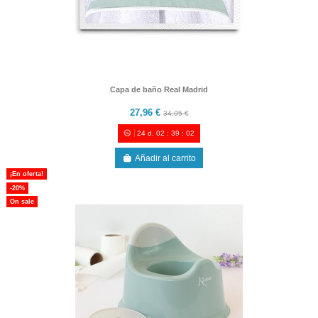
Capa de baño Real Madrid
27,96 €
34,95 €
24
d.
02
:
39
:
00
Añadir al carrito
¡En oferta!
-20%
On sale