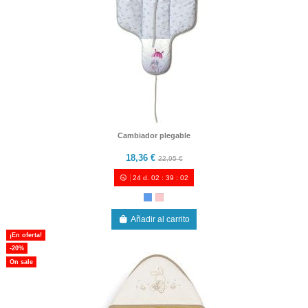
Cambiador plegable
18,36 €
22,95 €
24
d.
02
:
39
:
00
Añadir al carrito
¡En oferta!
-20%
On sale