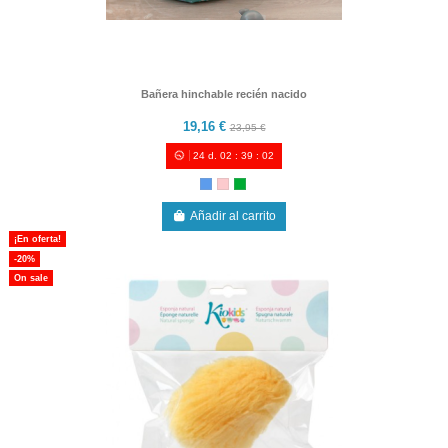
Bañera hinchable recién nacido
19,16 €
23,95 €
24
d.
02
:
39
:
00
Añadir al carrito
¡En oferta!
-20%
On sale