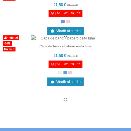
21,56 €
26,95 €
24
d.
02
:
39
:
00
Añadir al carrito
¡En oferta!
-20%
Capa de baño + babero osito luna
On sale
21,56 €
26,95 €
24
d.
02
:
39
:
00
Añadir al carrito