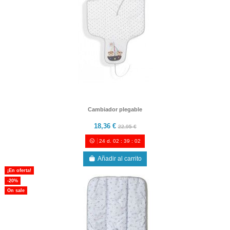
Cambiador plegable
18,36 €
22,95 €
24
d.
02
:
39
:
00
Añadir al carrito
¡En oferta!
-20%
On sale