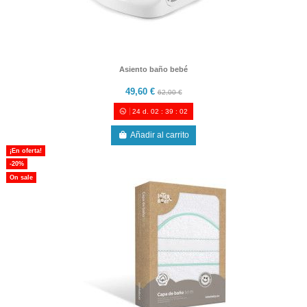
Asiento baño bebé
49,60 €
62,00 €
24
d.
02
:
39
:
00
Añadir al carrito
¡En oferta!
-20%
On sale