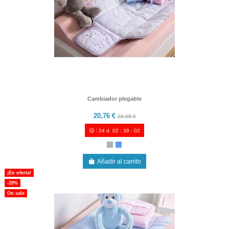
Cambiador plegable
20,76 €
25,95 €
24
d.
02
:
39
:
00
Añadir al carrito
¡En oferta!
-20%
On sale