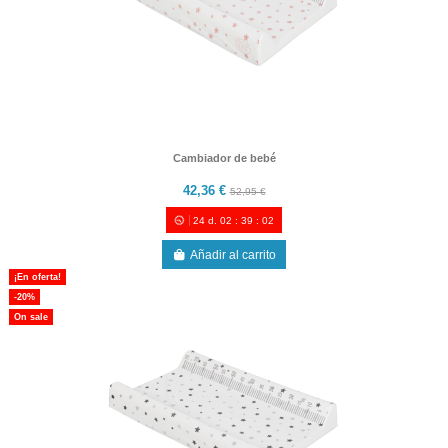
Cambiador de bebé
42,36 €
52,95 €
24
d.
02
:
39
:
00
Añadir al carrito
¡En oferta!
-20%
On sale