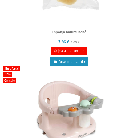
Esponja natural bebé
7,96 €
9,95 €
24
d.
02
:
39
:
00
Añadir al carrito
¡En oferta!
-20%
On sale