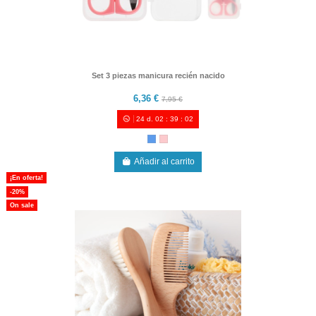
Set 3 piezas manicura recién nacido
6,36 €
7,95 €
24
d.
02
:
39
:
00
Añadir al carrito
¡En oferta!
-20%
On sale