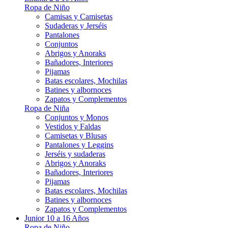
Ropa de Niño
Camisas y Camisetas
Sudaderas y Jerséis
Pantalones
Conjuntos
Abrigos y Anoraks
Bañadores, Interiores
Pijamas
Batas escolares, Mochilas
Batines y albornoces
Zapatos y Complementos
Ropa de Niña
Conjuntos y Monos
Vestidos y Faldas
Camisetas y Blusas
Pantalones y Leggins
Jerséis y sudaderas
Abrigos y Anoraks
Bañadores, Interiores
Pijamas
Batas escolares, Mochilas
Batines y albornoces
Zapatos y Complementos
Junior 10 a 16 Años
Ropa de Niño