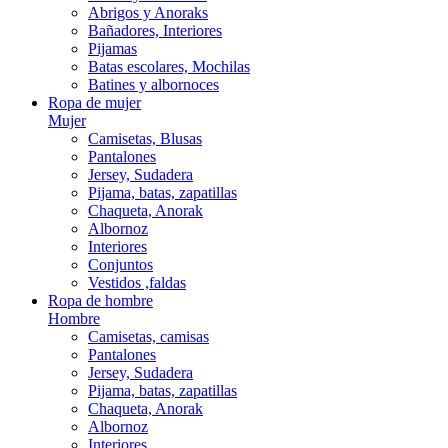
Abrigos y Anoraks
Bañadores, Interiores
Pijamas
Batas escolares, Mochilas
Batines y albornoces
Ropa de mujer
Mujer
Camisetas, Blusas
Pantalones
Jersey, Sudadera
Pijama, batas, zapatillas
Chaqueta, Anorak
Albornoz
Interiores
Conjuntos
Vestidos ,faldas
Ropa de hombre
Hombre
Camisetas, camisas
Pantalones
Jersey, Sudadera
Pijama, batas, zapatillas
Chaqueta, Anorak
Albornoz
Interiores