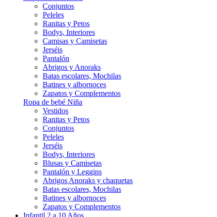
Conjuntos
Peleles
Ranitas y Petos
Bodys, Interiores
Camisas y Camisetas
Jerséis
Pantalón
Abrigos y Anoraks
Batas escolares, Mochilas
Batines y albornoces
Zapatos y Complementos
Ropa de bebé Niña
Vestidos
Ranitas y Petos
Conjuntos
Peleles
Jerséis
Bodys, Interiores
Blusas y Camisetas
Pantalón y Leggins
Abrigos Anoraks y chaquetas
Batas escolares, Mochilas
Batines y albornoces
Zapatos y Complementos
Infantil 2 a 10 Años