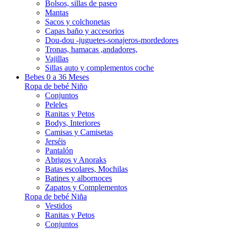
Bolsos, sillas de paseo
Mantas
Sacos y colchonetas
Capas baño y accesorios
Dou-dou -juguetes-sonajeros-mordedores
Tronas, hamacas ,andadores,
Vajillas
Sillas auto y complementos coche
Bebes 0 a 36 Meses
Ropa de bebé Niño
Conjuntos
Peleles
Ranitas y Petos
Bodys, Interiores
Camisas y Camisetas
Jerséis
Pantalón
Abrigos y Anoraks
Batas escolares, Mochilas
Batines y albornoces
Zapatos y Complementos
Ropa de bebé Niña
Vestidos
Ranitas y Petos
Conjuntos