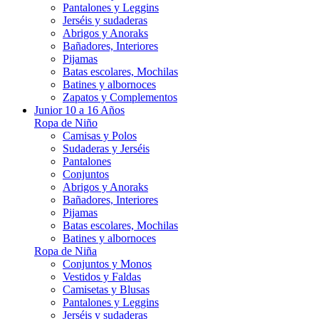
Pantalones y Leggins
Jerséis y sudaderas
Abrigos y Anoraks
Bañadores, Interiores
Pijamas
Batas escolares, Mochilas
Batines y albornoces
Zapatos y Complementos
Junior 10 a 16 Años
Ropa de Niño
Camisas y Polos
Sudaderas y Jerséis
Pantalones
Conjuntos
Abrigos y Anoraks
Bañadores, Interiores
Pijamas
Batas escolares, Mochilas
Batines y albornoces
Ropa de Niña
Conjuntos y Monos
Vestidos y Faldas
Camisetas y Blusas
Pantalones y Leggins
Jerséis y sudaderas