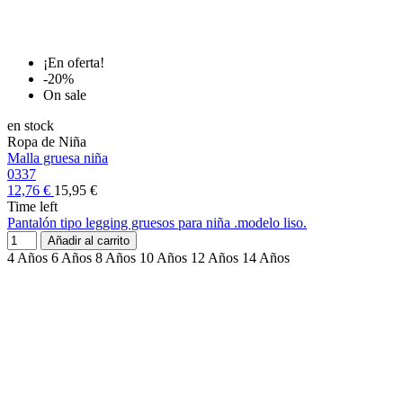
¡En oferta!
-20%
On sale
en stock
Ropa de Niña
Malla gruesa niña
0337
12,76 €
15,95 €
Time left
Pantalón tipo legging gruesos para niña .modelo liso.
Añadir al carrito
4 Años
6 Años
8 Años
10 Años
12 Años
14 Años