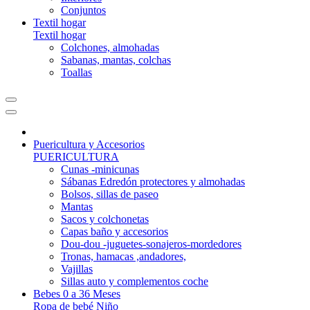
Conjuntos
Textil hogar
Textil hogar
Colchones, almohadas
Sabanas, mantas, colchas
Toallas
Puericultura y Accesorios
PUERICULTURA
Cunas -minicunas
Sábanas Edredón protectores y almohadas
Bolsos, sillas de paseo
Mantas
Sacos y colchonetas
Capas baño y accesorios
Dou-dou -juguetes-sonajeros-mordedores
Tronas, hamacas ,andadores,
Vajillas
Sillas auto y complementos coche
Bebes 0 a 36 Meses
Ropa de bebé Niño