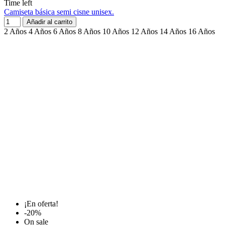
Time left
Camiseta básica semi cisne unisex.
Añadir al carrito
2 Años
4 Años
6 Años
8 Años
10 Años
12 Años
14 Años
16 Años
¡En oferta!
-20%
On sale