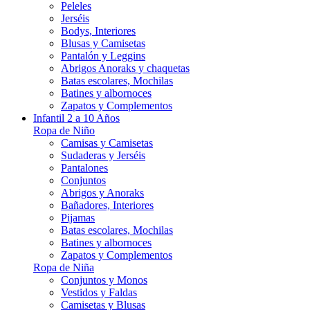
Peleles
Jerséis
Bodys, Interiores
Blusas y Camisetas
Pantalón y Leggins
Abrigos Anoraks y chaquetas
Batas escolares, Mochilas
Batines y albornoces
Zapatos y Complementos
Infantil 2 a 10 Años
Ropa de Niño
Camisas y Camisetas
Sudaderas y Jerséis
Pantalones
Conjuntos
Abrigos y Anoraks
Bañadores, Interiores
Pijamas
Batas escolares, Mochilas
Batines y albornoces
Zapatos y Complementos
Ropa de Niña
Conjuntos y Monos
Vestidos y Faldas
Camisetas y Blusas