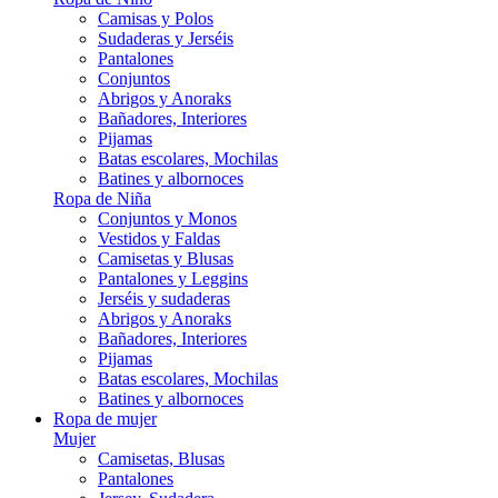
Camisas y Polos
Sudaderas y Jerséis
Pantalones
Conjuntos
Abrigos y Anoraks
Bañadores, Interiores
Pijamas
Batas escolares, Mochilas
Batines y albornoces
Ropa de Niña
Conjuntos y Monos
Vestidos y Faldas
Camisetas y Blusas
Pantalones y Leggins
Jerséis y sudaderas
Abrigos y Anoraks
Bañadores, Interiores
Pijamas
Batas escolares, Mochilas
Batines y albornoces
Ropa de mujer
Mujer
Camisetas, Blusas
Pantalones