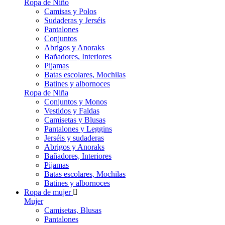
Ropa de Niño
Camisas y Polos
Sudaderas y Jerséis
Pantalones
Conjuntos
Abrigos y Anoraks
Bañadores, Interiores
Pijamas
Batas escolares, Mochilas
Batines y albornoces
Ropa de Niña
Conjuntos y Monos
Vestidos y Faldas
Camisetas y Blusas
Pantalones y Leggins
Jerséis y sudaderas
Abrigos y Anoraks
Bañadores, Interiores
Pijamas
Batas escolares, Mochilas
Batines y albornoces
Ropa de mujer
Mujer
Camisetas, Blusas
Pantalones