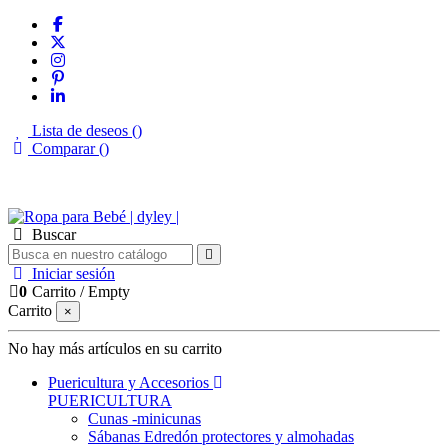
Lista de deseos (
)
Comparar (
)
Envíos gratis desde 50€
Buscar
Iniciar sesión
0
Carrito
/
Empty
Carrito
×
No hay más artículos en su carrito
Puericultura y Accesorios
PUERICULTURA
Cunas -minicunas
Sábanas Edredón protectores y almohadas