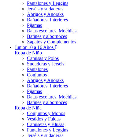
Pantalones y Leggins
Jerséis y sudaderas
Abrigos y Anoraks
Bañadores, Interiores
Pijamas
Batas escolares, Mochilas
Batines y albornoces
Zapatos y Complementos
Junior 10 a 16 Años
Ropa de Niño
Camisas y Polos
Sudaderas y Jerséis
Pantalones
Conjuntos
Abrigos y Anoraks
Bañadores, Interiores
Pijamas
Batas escolares, Mochilas
Batines y albornoces
Ropa de Niña
Conjuntos y Monos
Vestidos y Faldas
Camisetas y Blusas
Pantalones y Leggins
Jerséis y sudaderas