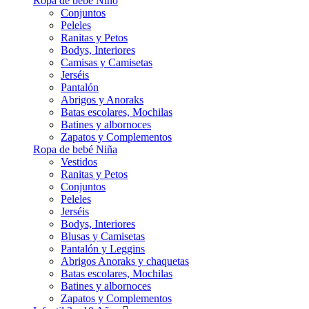
Ropa de bebé Niño
Conjuntos
Peleles
Ranitas y Petos
Bodys, Interiores
Camisas y Camisetas
Jerséis
Pantalón
Abrigos y Anoraks
Batas escolares, Mochilas
Batines y albornoces
Zapatos y Complementos
Ropa de bebé Niña
Vestidos
Ranitas y Petos
Conjuntos
Peleles
Jerséis
Bodys, Interiores
Blusas y Camisetas
Pantalón y Leggins
Abrigos Anoraks y chaquetas
Batas escolares, Mochilas
Batines y albornoces
Zapatos y Complementos