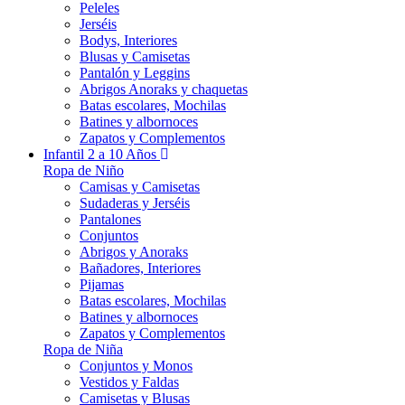
Peleles
Jerséis
Bodys, Interiores
Blusas y Camisetas
Pantalón y Leggins
Abrigos Anoraks y chaquetas
Batas escolares, Mochilas
Batines y albornoces
Zapatos y Complementos
Infantil 2 a 10 Años
Ropa de Niño
Camisas y Camisetas
Sudaderas y Jerséis
Pantalones
Conjuntos
Abrigos y Anoraks
Bañadores, Interiores
Pijamas
Batas escolares, Mochilas
Batines y albornoces
Zapatos y Complementos
Ropa de Niña
Conjuntos y Monos
Vestidos y Faldas
Camisetas y Blusas