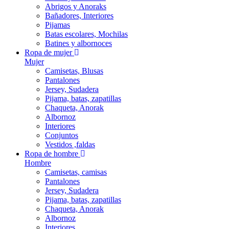
Abrigos y Anoraks
Bañadores, Interiores
Pijamas
Batas escolares, Mochilas
Batines y albornoces
Ropa de mujer
Mujer
Camisetas, Blusas
Pantalones
Jersey, Sudadera
Pijama, batas, zapatillas
Chaqueta, Anorak
Albornoz
Interiores
Conjuntos
Vestidos ,faldas
Ropa de hombre
Hombre
Camisetas, camisas
Pantalones
Jersey, Sudadera
Pijama, batas, zapatillas
Chaqueta, Anorak
Albornoz
Interiores