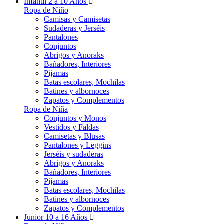
Infantil 2 a 10 Años
Ropa de Niño
Camisas y Camisetas
Sudaderas y Jerséis
Pantalones
Conjuntos
Abrigos y Anoraks
Bañadores, Interiores
Pijamas
Batas escolares, Mochilas
Batines y albornoces
Zapatos y Complementos
Ropa de Niña
Conjuntos y Monos
Vestidos y Faldas
Camisetas y Blusas
Pantalones y Leggins
Jerséis y sudaderas
Abrigos y Anoraks
Bañadores, Interiores
Pijamas
Batas escolares, Mochilas
Batines y albornoces
Zapatos y Complementos
Junior 10 a 16 Años