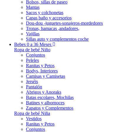
Bolsos, sillas de paseo
Mantas
Sacos y colchonetas
Capas baño y accesorios
Dou-dou -juguetes-sonajeros-mordedores
Tronas, hamacas ,andadores,
Vajillas
Sillas auto y complementos coche
Bebes 0 a 36 Meses
Ropa de bebé Niño
Conjuntos
Peleles
Ranitas y Petos
Bodys, Interiores
Camisas y Camisetas
Jerséis
Pantalón
Abrigos y Anoraks
Batas escolares, Mochilas
Batines y albornoces
Zapatos y Complementos
Ropa de bebé Niña
Vestidos
Ranitas y Petos
Conjuntos