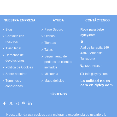
NUESTRA EMPRESA
AYUDA
CONTÁCTENOS
Blog
Pago Seguro
Ropa para bebe
dyley.com
Contacte con
Ofertas
nosotros
Tiendas
Avd de la rapita 146
Aviso legal
Tallas
43870 Amposta
Derechos de
Seguimiento de
Tarragona
devoluciones
pedidos de clientes
665960369
Política de Cookies
invitados
info@dyley.com
Sobre nosotros
Mi cuenta
La calidad no es
Términos y
Mapa del sitio
cara en dyley.com
condiciones
SÍGUENOS
Nuestra tienda usa cookies para mejorar la experiencia de usuario y le