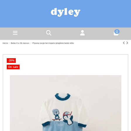
0
Inicio
Bebe 0 a 36 meses
Pijama largo terciopelo pingüino bebé niño
-20%
On sale