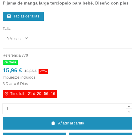
Pijama de manga larga terciopelo para bebé. Diseño con pies
Tablas de tallas
Talla
Referencia
770
en stock
15,96 €
19,95 €
-20%
Impuestos incluidos
3 Días a 6 Días
Time left
21
d.
20
:
56
:
15
Añadir al carrito