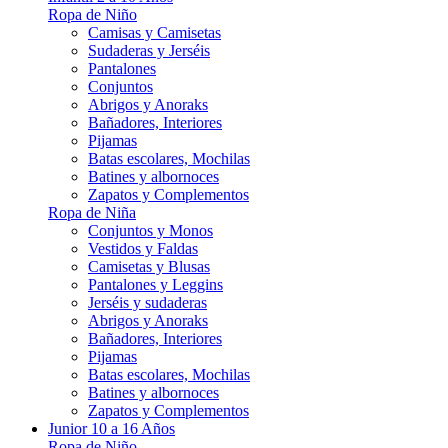
Ropa de Niño
Camisas y Camisetas
Sudaderas y Jerséis
Pantalones
Conjuntos
Abrigos y Anoraks
Bañadores, Interiores
Pijamas
Batas escolares, Mochilas
Batines y albornoces
Zapatos y Complementos
Ropa de Niña
Conjuntos y Monos
Vestidos y Faldas
Camisetas y Blusas
Pantalones y Leggins
Jerséis y sudaderas
Abrigos y Anoraks
Bañadores, Interiores
Pijamas
Batas escolares, Mochilas
Batines y albornoces
Zapatos y Complementos
Junior 10 a 16 Años
Ropa de Niño