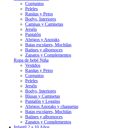
Conjuntos
Peleles
Ranitas y Petos
Bodys, Interiores
Camisas y Camisetas
Jerséis
Pantalón
Abrigos y Anoraks
Batas escolares, Mochilas
Batines y albornoces
Zapatos y Complementos
Ropa de bebé Niña
Vestidos
Ranitas y Petos
Conjuntos
Peleles
Jerséis
Bodys, Interiores
Blusas y Camisetas
Pantalón y Leggins
Abrigos Anoraks y chaquetas
Batas escolares, Mochilas
Batines y albornoces
Zapatos y Complementos
Infantil 2 a 10 Años