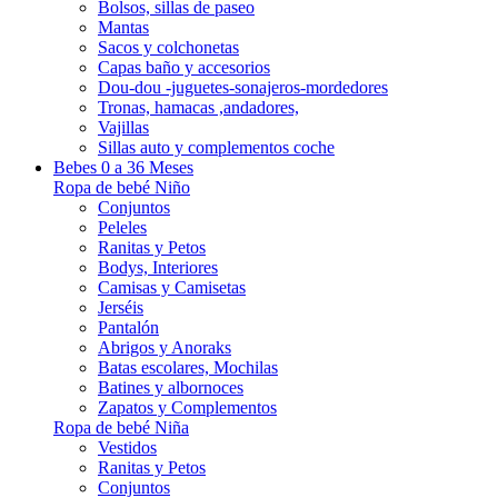
Bolsos, sillas de paseo
Mantas
Sacos y colchonetas
Capas baño y accesorios
Dou-dou -juguetes-sonajeros-mordedores
Tronas, hamacas ,andadores,
Vajillas
Sillas auto y complementos coche
Bebes 0 a 36 Meses
Ropa de bebé Niño
Conjuntos
Peleles
Ranitas y Petos
Bodys, Interiores
Camisas y Camisetas
Jerséis
Pantalón
Abrigos y Anoraks
Batas escolares, Mochilas
Batines y albornoces
Zapatos y Complementos
Ropa de bebé Niña
Vestidos
Ranitas y Petos
Conjuntos