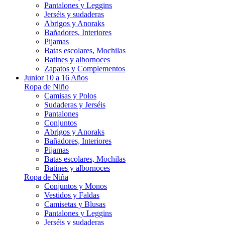
Pantalones y Leggins
Jerséis y sudaderas
Abrigos y Anoraks
Bañadores, Interiores
Pijamas
Batas escolares, Mochilas
Batines y albornoces
Zapatos y Complementos
Junior 10 a 16 Años
Ropa de Niño
Camisas y Polos
Sudaderas y Jerséis
Pantalones
Conjuntos
Abrigos y Anoraks
Bañadores, Interiores
Pijamas
Batas escolares, Mochilas
Batines y albornoces
Ropa de Niña
Conjuntos y Monos
Vestidos y Faldas
Camisetas y Blusas
Pantalones y Leggins
Jerséis y sudaderas