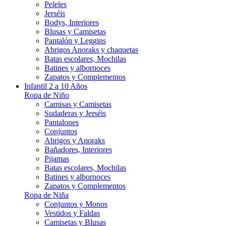
Peleles
Jerséis
Bodys, Interiores
Blusas y Camisetas
Pantalón y Leggins
Abrigos Anoraks y chaquetas
Batas escolares, Mochilas
Batines y albornoces
Zapatos y Complementos
Infantil 2 a 10 Años
Ropa de Niño
Camisas y Camisetas
Sudaderas y Jerséis
Pantalones
Conjuntos
Abrigos y Anoraks
Bañadores, Interiores
Pijamas
Batas escolares, Mochilas
Batines y albornoces
Zapatos y Complementos
Ropa de Niña
Conjuntos y Monos
Vestidos y Faldas
Camisetas y Blusas