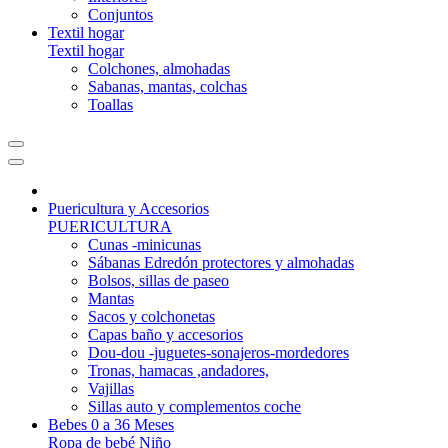
Conjuntos
Textil hogar
Textil hogar
Colchones, almohadas
Sabanas, mantas, colchas
Toallas
Puericultura y Accesorios
PUERICULTURA
Cunas -minicunas
Sábanas Edredón protectores y almohadas
Bolsos, sillas de paseo
Mantas
Sacos y colchonetas
Capas baño y accesorios
Dou-dou -juguetes-sonajeros-mordedores
Tronas, hamacas ,andadores,
Vajillas
Sillas auto y complementos coche
Bebes 0 a 36 Meses
Ropa de bebé Niño