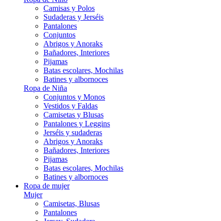
Camisas y Polos
Sudaderas y Jerséis
Pantalones
Conjuntos
Abrigos y Anoraks
Bañadores, Interiores
Pijamas
Batas escolares, Mochilas
Batines y albornoces
Ropa de Niña
Conjuntos y Monos
Vestidos y Faldas
Camisetas y Blusas
Pantalones y Leggins
Jerséis y sudaderas
Abrigos y Anoraks
Bañadores, Interiores
Pijamas
Batas escolares, Mochilas
Batines y albornoces
Ropa de mujer
Mujer
Camisetas, Blusas
Pantalones