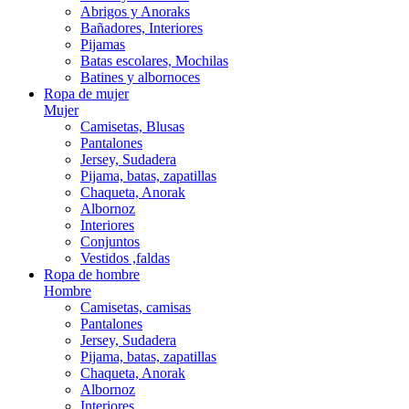
Abrigos y Anoraks
Bañadores, Interiores
Pijamas
Batas escolares, Mochilas
Batines y albornoces
Ropa de mujer
Mujer
Camisetas, Blusas
Pantalones
Jersey, Sudadera
Pijama, batas, zapatillas
Chaqueta, Anorak
Albornoz
Interiores
Conjuntos
Vestidos ,faldas
Ropa de hombre
Hombre
Camisetas, camisas
Pantalones
Jersey, Sudadera
Pijama, batas, zapatillas
Chaqueta, Anorak
Albornoz
Interiores