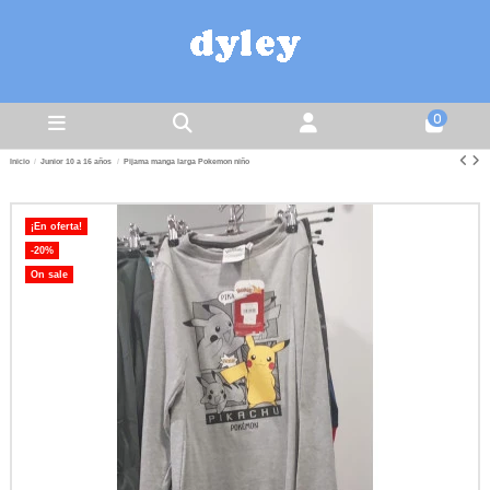
0
Inicio
Junior 10 a 16 años
Pijama manga larga Pokemon niño
¡En oferta!
-20%
On sale