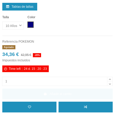
Tablas de tallas
Talla
Color
Marino
Referencia
POKEMON
Agotado
34,36 €
42,95 €
-20%
Impuestos incluidos
Time left
24
d.
15
:
20
:
23
Añadir al carrito