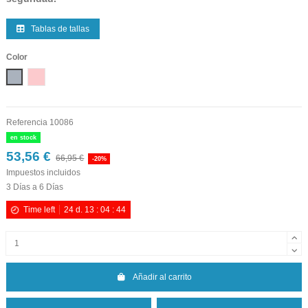
Tablas de tallas
Color
Gris
Rosa
Referencia
10086
en stock
53,56 €
66,95 €
-20%
Impuestos incluidos
3 Días a 6 Días
Time left
24
d.
13
:
04
:
43
Añadir al carrito