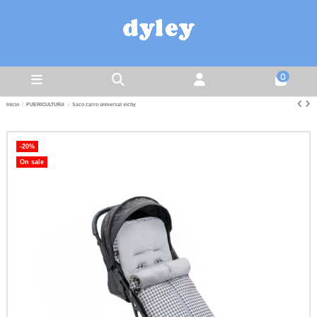
0
Inicio
PUERICULTURA
Saco carro universal vichy
-20%
On sale