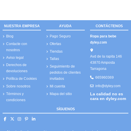
NUESTRA EMPRESA
AYUDA
CONTÁCTENOS
Blog
Pago Seguro
Ropa para bebe
dyley.com
Contacte con
Ofertas
nosotros
Tiendas
Avd de la rapita 146
Aviso legal
Tallas
43870 Amposta
Derechos de
Seguimiento de
Tarragona
devoluciones
pedidos de clientes
665960369
Política de Cookies
invitados
info@dyley.com
Sobre nosotros
Mi cuenta
La calidad no es
Términos y
Mapa del sitio
cara en dyley.com
condiciones
SÍGUENOS