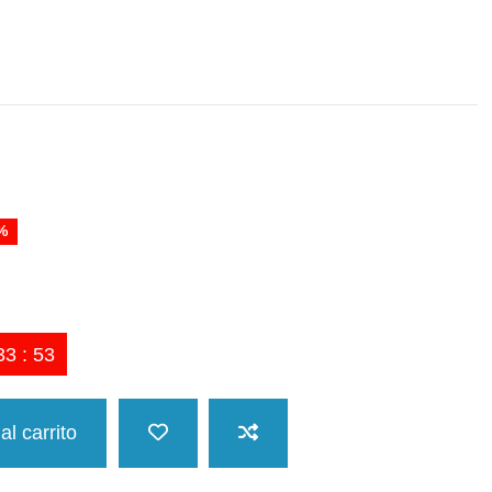
%
33
:
53
al carrito