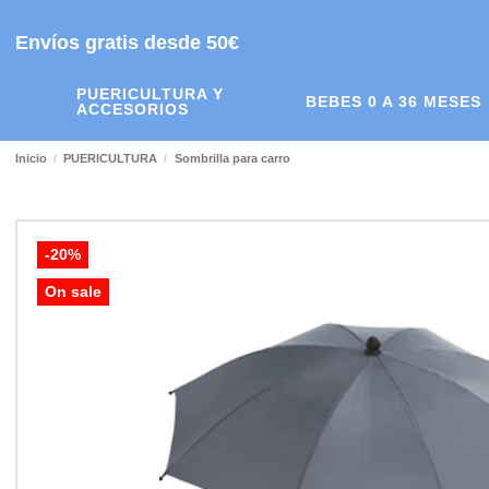
Envíos gratis desde 50€
PUERICULTURA Y
BEBES 0 A 36 MESES
ACCESORIOS
Inicio
PUERICULTURA
Sombrilla para carro
-20%
On sale