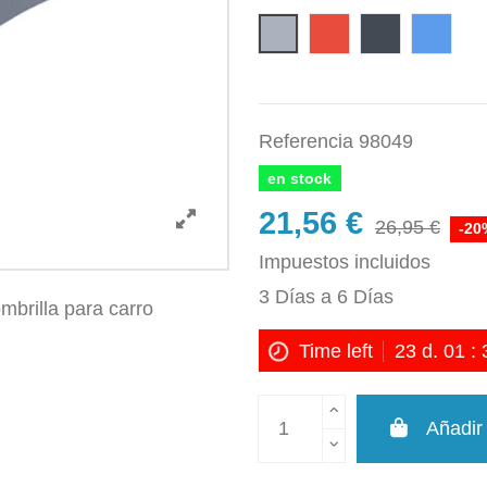
Gris
Rojo
Negro
Azul
Referencia
98049
en stock
21,56 €
26,95 €
-20
Impuestos incluidos
3 Días a 6 Días
Time left
23
d.
01
:
Añadir 