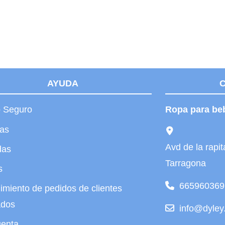
AYUDA
 Seguro
Ropa para be
tas
Avd de la rap
das
Tarragona
s
665960369
imiento de pedidos de clientes
ados
info@dyley
uenta