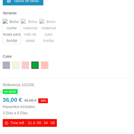
Tablas de tallas
Variants
Color
Gris
Beige
Rosa
Verde.
Maquillaje
Referencia
101206
en stock
36,00 €
45,00 €
-20%
Impuestos incluidos
3 Días a 6 Días
Time left
21
d.
09
:
34
:
08