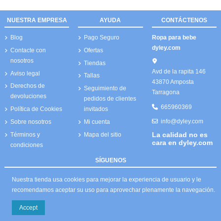
NUESTRA EMPRESA
AYUDA
CONTÁCTENOS
Blog
Pago Seguro
Ropa para bebe
dyley.com
Contacte con
Ofertas
nosotros
Tiendas
Avd de la rapita 146
Aviso legal
Tallas
43870 Amposta
Derechos de
Seguimiento de
Tarragona
devoluciones
pedidos de clientes
665960369
Política de Cookies
invitados
info@dyley.com
Sobre nosotros
Mi cuenta
La calidad no es
Términos y
Mapa del sitio
cara en dyley.com
condiciones
SÍGUENOS
Nuestra tienda usa cookies para mejorar la experiencia de usuario y le
recomendamos aceptar su uso para aprovechar plenamente la navegación.
Accept
© 2026 Todos los derechos reservados dyley,com