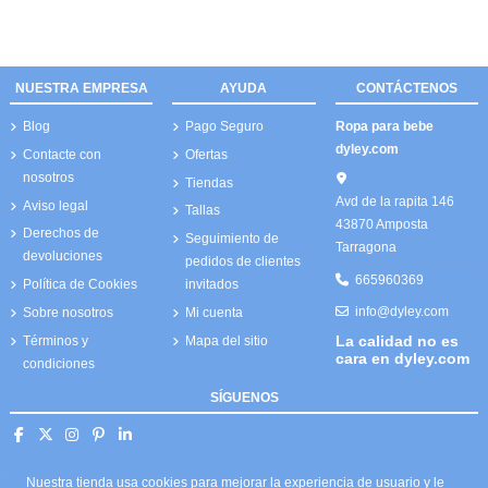
NUESTRA EMPRESA
AYUDA
CONTÁCTENOS
Blog
Pago Seguro
Ropa para bebe
dyley.com
Contacte con
Ofertas
nosotros
Tiendas
Avd de la rapita 146
Aviso legal
Tallas
43870 Amposta
Derechos de
Seguimiento de
Tarragona
devoluciones
pedidos de clientes
665960369
Política de Cookies
invitados
info@dyley.com
Sobre nosotros
Mi cuenta
La calidad no es
Términos y
Mapa del sitio
cara en dyley.com
condiciones
SÍGUENOS
Nuestra tienda usa cookies para mejorar la experiencia de usuario y le