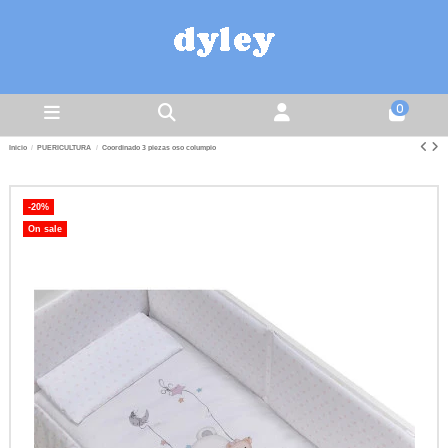
0
Inicio
PUERICULTURA
Coordinado 3 piezas oso columpio
-20%
On sale