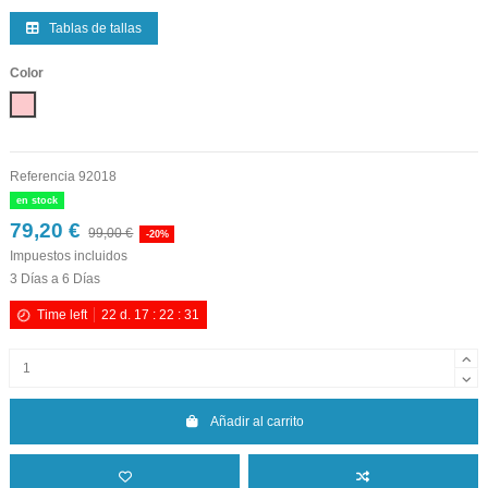
Tablas de tallas
Color
Rosa
Referencia
92018
en stock
79,20 €
99,00 €
-20%
Impuestos incluidos
3 Días a 6 Días
Time left
22
d.
17
:
22
:
30
Añadir al carrito