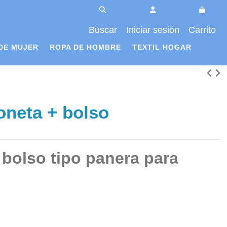
Buscar
Iniciar sesión
Carrito
DE MUJER
ROPA DE HOMBRE
TEXTIL HOGAR
oneta + bolso
bolso tipo panera para