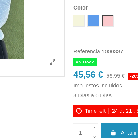
Color
Beige
Azul
Rosa
Referencia
1000337
en stock
45,56 €
56,95 €
-20
Impuestos incluidos
3 Días a 6 Días
Time left
24
d.
21
:
Añadir 