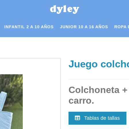
INFANTIL 2 A 10 AÑOS
JUNIOR 10 A 16 AÑOS
ROPA 
Juego colch
Colchoneta + 
carro.
Tablas de tallas