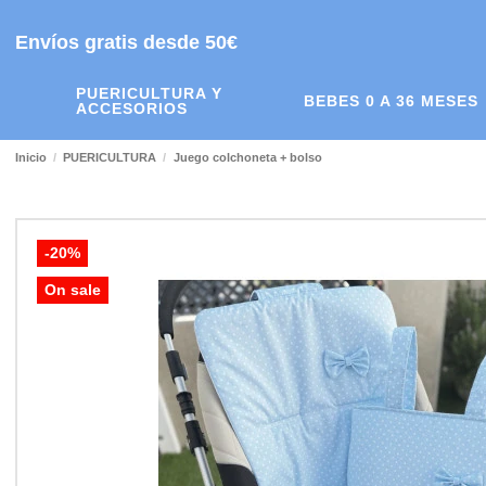
Envíos gratis desde 50€
PUERICULTURA Y
BEBES 0 A 36 MESES
ACCESORIOS
Inicio
PUERICULTURA
Juego colchoneta + bolso
-20%
On sale