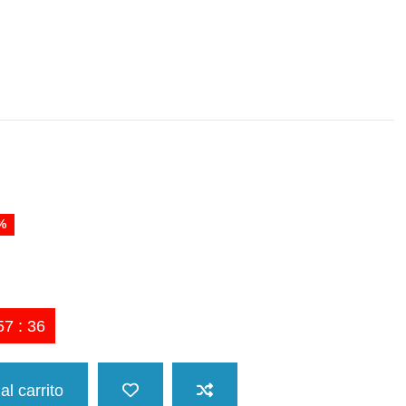
%
57
:
35
al carrito