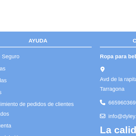
AYUDA
 Seguro
Ropa para be
tas
Avd de la rap
das
Tarragona
s
665960369
imiento de pedidos de clientes
ados
info@dyley
uenta
La cali