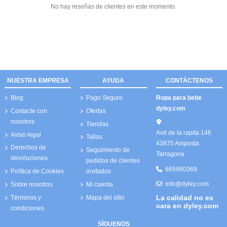
No hay reseñas de clientes en este momento.
NUESTRA EMPRESA
AYUDA
CONTÁCTENOS
Blog
Pago Seguro
Ropa para bebe
dyley.com
Contacte con
Ofertas
nosotros
Tiendas
Avd de la rapita 146
Aviso legal
Tallas
43870 Amposta
Derechos de
Seguimiento de
Tarragona
devoluciones
pedidos de clientes
665960369
Política de Cookies
invitados
info@dyley.com
Sobre nosotros
Mi cuenta
La calidad no es
Términos y
Mapa del sitio
cara en dyley.com
condiciones
SÍGUENOS