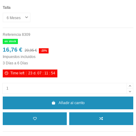
Talla
Referencia
8309
en stock
16,76 €
20,95 €
-20%
Impuestos incluidos
3 Días a 6 Días
Time left
23
d.
07
:
11
:
53
Añadir al carrito