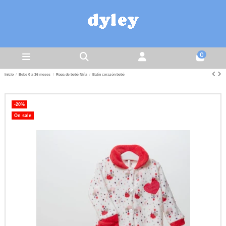
0
Inicio
Bebe 0 a 36 meses
Ropa de bebé Niña
Batín corazón bebé
-20%
On sale