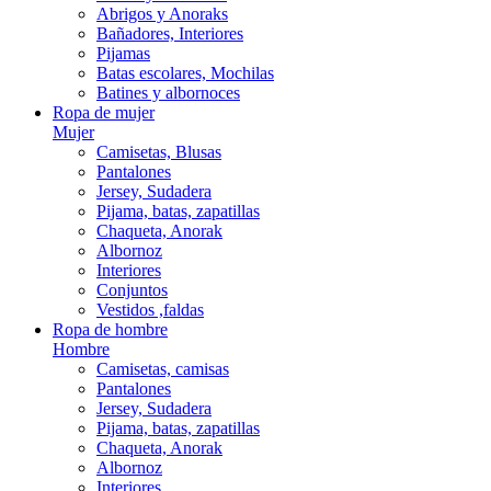
Abrigos y Anoraks
Bañadores, Interiores
Pijamas
Batas escolares, Mochilas
Batines y albornoces
Ropa de mujer
Mujer
Camisetas, Blusas
Pantalones
Jersey, Sudadera
Pijama, batas, zapatillas
Chaqueta, Anorak
Albornoz
Interiores
Conjuntos
Vestidos ,faldas
Ropa de hombre
Hombre
Camisetas, camisas
Pantalones
Jersey, Sudadera
Pijama, batas, zapatillas
Chaqueta, Anorak
Albornoz
Interiores