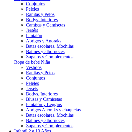
Conjuntos
Peleles
Ranitas y Petos
Bodys, Interiores
Camisas y Camisetas
Jerséis
Pantalón
Abrigos y Anoraks
Batas escolares, Mochilas
Batines y albornoces
Zapatos y Complementos
Ropa de bebé Niña
Vestidos
Ranitas y Petos
Conjuntos
Peleles
Jerséis
Bodys, Interiores
Blusas y Camisetas
Pantalón y Leggins
Abrigos Anoraks y chaquetas
Batas escolares, Mochilas
Batines y albornoces
Zapatos y Complementos
Infantil 2 a 10 Años