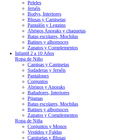
Peleles
Jerséis
Bodys, Interiores
Blusas y Camisetas
Pantalón y Leggins
Abrigos Anoraks y chaquetas
Batas escolares, Mochilas
Batines y albornoces
Zapatos y Complementos
Infantil 2 a 10 Años
Ropa de Niño
Camisas y Camisetas
Sudaderas y Jerséis
Pantalones
Conjuntos
Abrigos y Anoraks
Bañadores, Interiores
Pijamas
Batas escolares, Mochilas
Batines y albornoces
Zapatos y Complementos
Ropa de Niña
Conjuntos y Monos
Vestidos y Faldas
Camisetas y Blusas