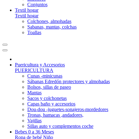
Conjuntos
Textil hogar
Textil hogar
Colchones, almohadas
Sabanas, mantas, colchas
Toallas
Puericultura y Accesorios
PUERICULTURA
Cunas -minicunas
Sábanas Edredón protectores y almohadas
Bolsos, sillas de paseo
Mantas
Sacos y colchonetas
Capas baño y accesorios
Dou-dou -juguetes-sonajeros-mordedores
Tronas, hamacas ,andadores,
Vajillas
Sillas auto y complementos coche
Bebes 0 a 36 Meses
Ropa de bebé Niño