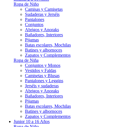
Ropa de Niño
Camisas y Camisetas
Sudaderas y Jerséis
Pantalones
Conjuntos
Abrigos y Anoraks
Bañadores, Interiores
Pijamas
Batas escolares, Mochilas
Batines y albornoces
Zapatos y Complementos
Ropa de Niña
Conjuntos y Monos
Vestidos y Faldas
Camisetas y Blusas
Pantalones y Leggins
Jerséis y sudaderas
Abrigos y Anoraks
Bañadores, Interiores
Pijamas
Batas escolares, Mochilas
Batines y albornoces
Zapatos y Complementos
Junior 10 a 16 Años
Ropa de Niño