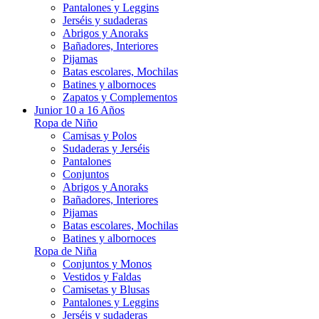
Pantalones y Leggins
Jerséis y sudaderas
Abrigos y Anoraks
Bañadores, Interiores
Pijamas
Batas escolares, Mochilas
Batines y albornoces
Zapatos y Complementos
Junior 10 a 16 Años
Ropa de Niño
Camisas y Polos
Sudaderas y Jerséis
Pantalones
Conjuntos
Abrigos y Anoraks
Bañadores, Interiores
Pijamas
Batas escolares, Mochilas
Batines y albornoces
Ropa de Niña
Conjuntos y Monos
Vestidos y Faldas
Camisetas y Blusas
Pantalones y Leggins
Jerséis y sudaderas