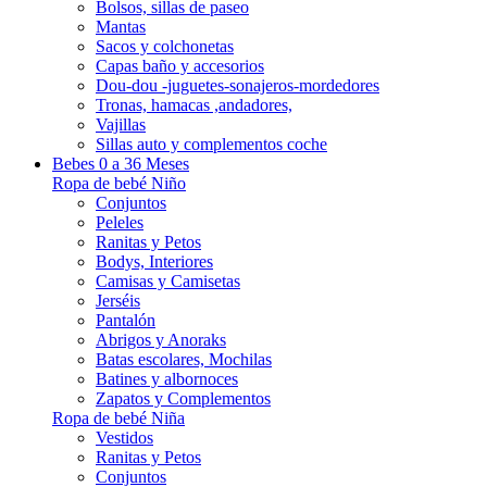
Bolsos, sillas de paseo
Mantas
Sacos y colchonetas
Capas baño y accesorios
Dou-dou -juguetes-sonajeros-mordedores
Tronas, hamacas ,andadores,
Vajillas
Sillas auto y complementos coche
Bebes 0 a 36 Meses
Ropa de bebé Niño
Conjuntos
Peleles
Ranitas y Petos
Bodys, Interiores
Camisas y Camisetas
Jerséis
Pantalón
Abrigos y Anoraks
Batas escolares, Mochilas
Batines y albornoces
Zapatos y Complementos
Ropa de bebé Niña
Vestidos
Ranitas y Petos
Conjuntos