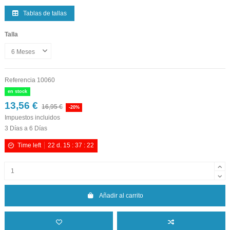
Tablas de tallas
Talla
Referencia
10060
en stock
13,56 €
16,95 €
-20%
Impuestos incluidos
3 Días a 6 Días
Time left
22
d.
15
:
37
:
21
Añadir al carrito