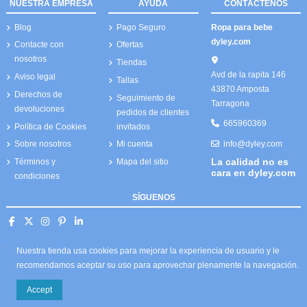
NUESTRA EMPRESA
AYUDA
CONTÁCTENOS
Blog
Pago Seguro
Ropa para bebe
dyley.com
Contacte con
Ofertas
nosotros
Tiendas
Avd de la rapita 146
Aviso legal
Tallas
43870 Amposta
Derechos de
Seguimiento de
Tarragona
devoluciones
pedidos de clientes
665960369
Política de Cookies
invitados
info@dyley.com
Sobre nosotros
Mi cuenta
La calidad no es
Términos y
Mapa del sitio
cara en dyley.com
condiciones
SÍGUENOS
Nuestra tienda usa cookies para mejorar la experiencia de usuario y le
recomendamos aceptar su uso para aprovechar plenamente la navegación.
Accept
© 2026 Todos los derechos reservados dyley,com