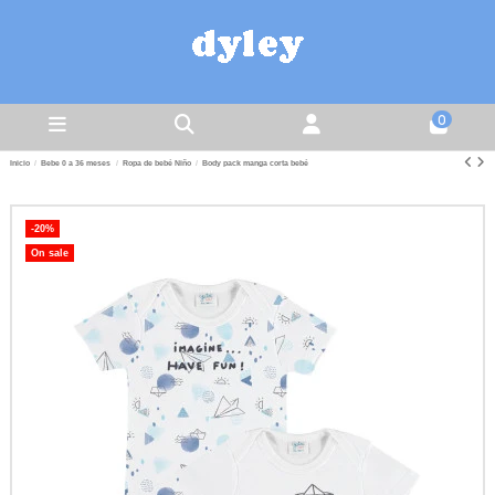
0
Inicio
Bebe 0 a 36 meses
Ropa de bebé Niño
Body pack manga corta bebé
-20%
On sale