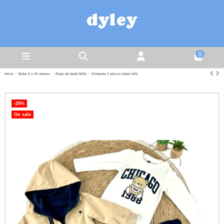
0
Inicio
Bebe 0 a 36 meses
Ropa de bebé Niño
Conjunto 3 piezas bebé niño
-20%
On sale