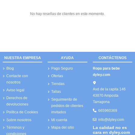
No hay reseñas de clientes en este momento.
NUESTRA EMPRESA
AYUDA
CONTÁCTENOS
Blog
Pago Seguro
Ropa para bebe
dyley.com
Contacte con
Ofertas
nosotros
Tiendas
Avd de la rapita 146
Aviso legal
Tallas
43870 Amposta
Derechos de
Seguimiento de
Tarragona
devoluciones
pedidos de clientes
665960369
Política de Cookies
invitados
info@dyley.com
Sobre nosotros
Mi cuenta
La calidad no es
Términos y
Mapa del sitio
cara en dyley.com
condiciones