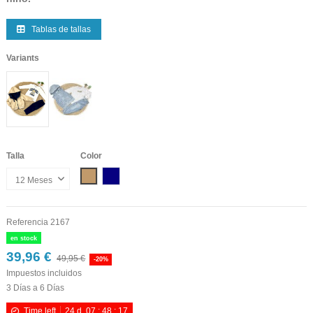
Tablas de tallas
Variants
Talla
Color
Camel
Marino
Referencia
2167
en stock
39,96 €
49,95 €
-20%
Impuestos incluidos
3 Días a 6 Días
Time left
24
d.
07
:
48
:
17