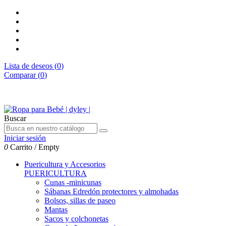
Lista de deseos (
0
)
Comparar (
0
)
Envíos gratis desde 50€
Buscar
Iniciar sesión
0
Carrito
/
Empty
Puericultura y Accesorios
PUERICULTURA
Cunas -minicunas
Sábanas Edredón protectores y almohadas
Bolsos, sillas de paseo
Mantas
Sacos y colchonetas