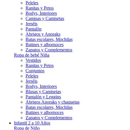
Peleles
Ranitas y Petos
Bodys, Interiores
Camisas y Camisetas
Jerséis
Pantalón
Abrigos y Anoraks
Batas escolares, Mochilas
Batines y albornoces
Zapatos y Complementos
Ropa de bebé Niña
Vestidos
Ranitas y Petos
Conjuntos
Peleles
Jerséis
Bodys, Interiores
Blusas y Camisetas
Pantalón y Leggins
Abrigos Anoraks y chaquetas
Batas escolares, Mochilas
Batines y albornoces
Zapatos y Complementos
Infantil 2 a 10 Años
Ropa de Niño