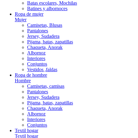
Batas escolares, Mochilas
Batines y albornoces
Ropa de mujer
Mujer
Camisetas, Blusas
Pantalones
Jersey, Sudadera
Pijama, batas, zapatillas
Chaqueta, Anorak
Albornoz
Interiores
Conjuntos
Vestidos ,faldas
Ropa de hombre
Hombre
Camisetas, camisas
Pantalones
Jersey, Sudadera
Pijama, batas, zapatillas
Chaqueta, Anorak
Albornoz
Interiores
Conjuntos
Textil hogar
Textil hogar