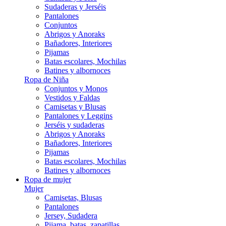
Sudaderas y Jerséis
Pantalones
Conjuntos
Abrigos y Anoraks
Bañadores, Interiores
Pijamas
Batas escolares, Mochilas
Batines y albornoces
Ropa de Niña
Conjuntos y Monos
Vestidos y Faldas
Camisetas y Blusas
Pantalones y Leggins
Jerséis y sudaderas
Abrigos y Anoraks
Bañadores, Interiores
Pijamas
Batas escolares, Mochilas
Batines y albornoces
Ropa de mujer
Mujer
Camisetas, Blusas
Pantalones
Jersey, Sudadera
Pijama, batas, zapatillas