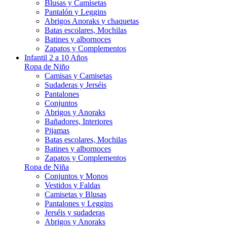
Blusas y Camisetas
Pantalón y Leggins
Abrigos Anoraks y chaquetas
Batas escolares, Mochilas
Batines y albornoces
Zapatos y Complementos
Infantil 2 a 10 Años
Ropa de Niño
Camisas y Camisetas
Sudaderas y Jerséis
Pantalones
Conjuntos
Abrigos y Anoraks
Bañadores, Interiores
Pijamas
Batas escolares, Mochilas
Batines y albornoces
Zapatos y Complementos
Ropa de Niña
Conjuntos y Monos
Vestidos y Faldas
Camisetas y Blusas
Pantalones y Leggins
Jerséis y sudaderas
Abrigos y Anoraks