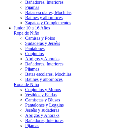
Bañadores, Interiores
Pijamas
Batas escolares, Mochilas
Batines y albornoces
Zapatos y Complementos
Junior 10 a 16 Años
Ropa de Niño
Camisas y Polos
Sudaderas y Jerséis
Pantalones
Conjuntos
Abrigos y Anoraks
Bañadores, Interiores
Pijamas
Batas escolares, Mochilas
Batines y albornoces
Ropa de Niña
Conjuntos y Monos
Vestidos y Faldas
Camisetas y Blusas
Pantalones y Leggins
Jerséis y sudaderas
Abrigos y Anoraks
Bañadores, Interiores
Pijamas