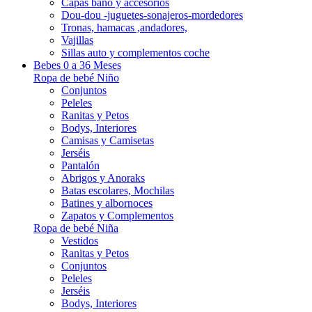
Capas baño y accesorios
Dou-dou -juguetes-sonajeros-mordedores
Tronas, hamacas ,andadores,
Vajillas
Sillas auto y complementos coche
Bebes 0 a 36 Meses
Ropa de bebé Niño
Conjuntos
Peleles
Ranitas y Petos
Bodys, Interiores
Camisas y Camisetas
Jerséis
Pantalón
Abrigos y Anoraks
Batas escolares, Mochilas
Batines y albornoces
Zapatos y Complementos
Ropa de bebé Niña
Vestidos
Ranitas y Petos
Conjuntos
Peleles
Jerséis
Bodys, Interiores