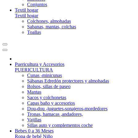
Conjuntos
Textil hogar
Textil hogar
Colchones, almohadas
Sabanas, mantas, colchas
Toallas
Puericultura y Accesorios
PUERICULTURA
Cunas -minicunas
Sábanas Edredón protectores y almohadas
Bolsos, sillas de paseo
Mantas
Sacos y colchonetas
Capas baño y accesorios
Dou-dou -juguetes-sonajeros-mordedores
Tronas, hamacas ,andadores,
Vajillas
Sillas auto y complementos coche
Bebes 0 a 36 Meses
Ropa de bebé Niño