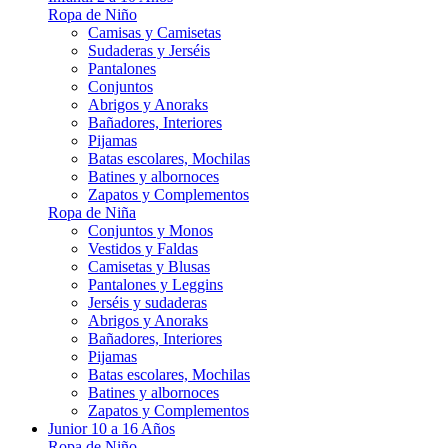
Ropa de Niño
Camisas y Camisetas
Sudaderas y Jerséis
Pantalones
Conjuntos
Abrigos y Anoraks
Bañadores, Interiores
Pijamas
Batas escolares, Mochilas
Batines y albornoces
Zapatos y Complementos
Ropa de Niña
Conjuntos y Monos
Vestidos y Faldas
Camisetas y Blusas
Pantalones y Leggins
Jerséis y sudaderas
Abrigos y Anoraks
Bañadores, Interiores
Pijamas
Batas escolares, Mochilas
Batines y albornoces
Zapatos y Complementos
Junior 10 a 16 Años
Ropa de Niño