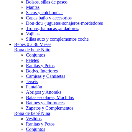
Bolsos, sillas de paseo
Mantas
Sacos y colchonetas
Capas baño y accesorios
Dou-dou -juguetes-sonajeros-mordedores
Tronas, hamacas ,andadores,
Vajillas
Sillas auto y complementos coche
Bebes 0 a 36 Meses
Ropa de bebé Niño
Conjuntos
Peleles
Ranitas y Petos
Bodys, Interiores
Camisas y Camisetas
Jerséis
Pantalón
Abrigos y Anoraks
Batas escolares, Mochilas
Batines y albornoces
Zapatos y Complementos
Ropa de bebé Niña
Vestidos
Ranitas y Petos
Conjuntos