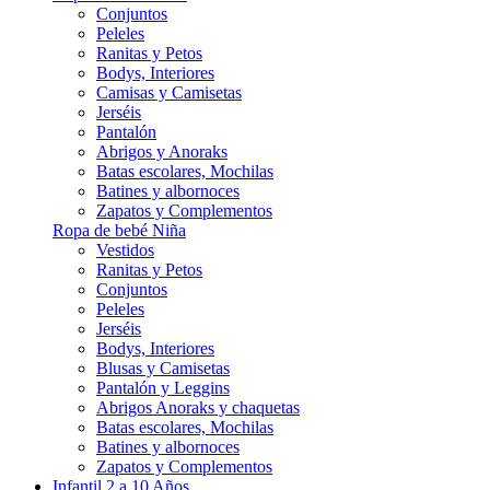
Conjuntos
Peleles
Ranitas y Petos
Bodys, Interiores
Camisas y Camisetas
Jerséis
Pantalón
Abrigos y Anoraks
Batas escolares, Mochilas
Batines y albornoces
Zapatos y Complementos
Ropa de bebé Niña
Vestidos
Ranitas y Petos
Conjuntos
Peleles
Jerséis
Bodys, Interiores
Blusas y Camisetas
Pantalón y Leggins
Abrigos Anoraks y chaquetas
Batas escolares, Mochilas
Batines y albornoces
Zapatos y Complementos
Infantil 2 a 10 Años