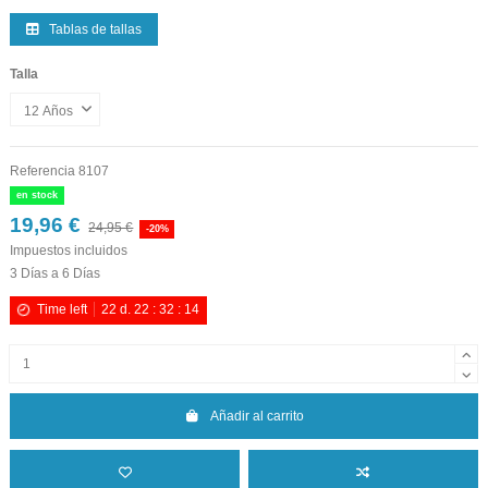
Tablas de tallas
Talla
Referencia
8107
en stock
19,96 €
24,95 €
-20%
Impuestos incluidos
3 Días a 6 Días
Time left
22
d.
22
:
32
:
14
Añadir al carrito