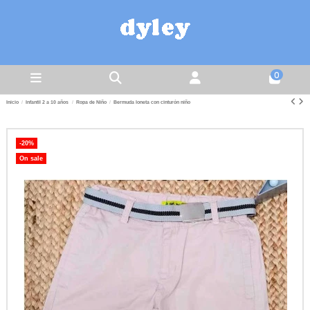
0
Inicio
Infantil 2 a 10 años
Ropa de Niño
Bermuda loneta con cinturón niño
-20%
On sale