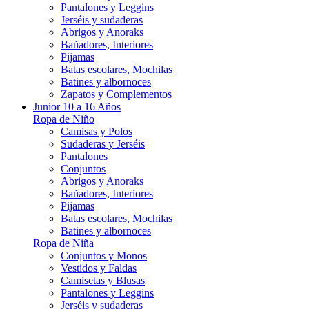
Pantalones y Leggins
Jerséis y sudaderas
Abrigos y Anoraks
Bañadores, Interiores
Pijamas
Batas escolares, Mochilas
Batines y albornoces
Zapatos y Complementos
Junior 10 a 16 Años
Ropa de Niño
Camisas y Polos
Sudaderas y Jerséis
Pantalones
Conjuntos
Abrigos y Anoraks
Bañadores, Interiores
Pijamas
Batas escolares, Mochilas
Batines y albornoces
Ropa de Niña
Conjuntos y Monos
Vestidos y Faldas
Camisetas y Blusas
Pantalones y Leggins
Jerséis y sudaderas