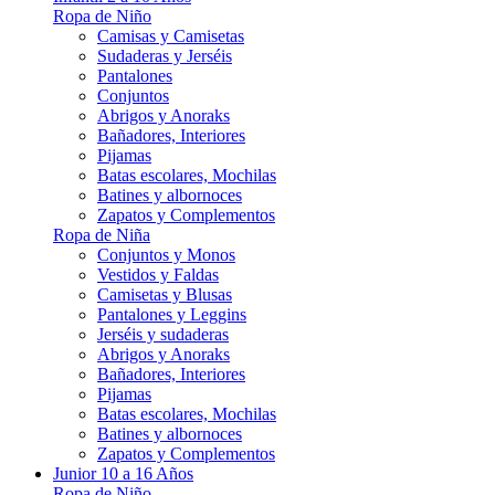
Ropa de Niño
Camisas y Camisetas
Sudaderas y Jerséis
Pantalones
Conjuntos
Abrigos y Anoraks
Bañadores, Interiores
Pijamas
Batas escolares, Mochilas
Batines y albornoces
Zapatos y Complementos
Ropa de Niña
Conjuntos y Monos
Vestidos y Faldas
Camisetas y Blusas
Pantalones y Leggins
Jerséis y sudaderas
Abrigos y Anoraks
Bañadores, Interiores
Pijamas
Batas escolares, Mochilas
Batines y albornoces
Zapatos y Complementos
Junior 10 a 16 Años
Ropa de Niño