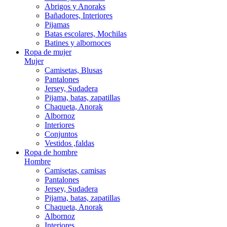
Abrigos y Anoraks
Bañadores, Interiores
Pijamas
Batas escolares, Mochilas
Batines y albornoces
Ropa de mujer
Mujer
Camisetas, Blusas
Pantalones
Jersey, Sudadera
Pijama, batas, zapatillas
Chaqueta, Anorak
Albornoz
Interiores
Conjuntos
Vestidos ,faldas
Ropa de hombre
Hombre
Camisetas, camisas
Pantalones
Jersey, Sudadera
Pijama, batas, zapatillas
Chaqueta, Anorak
Albornoz
Interiores