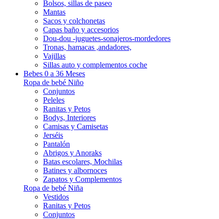
Bolsos, sillas de paseo
Mantas
Sacos y colchonetas
Capas baño y accesorios
Dou-dou -juguetes-sonajeros-mordedores
Tronas, hamacas ,andadores,
Vajillas
Sillas auto y complementos coche
Bebes 0 a 36 Meses
Ropa de bebé Niño
Conjuntos
Peleles
Ranitas y Petos
Bodys, Interiores
Camisas y Camisetas
Jerséis
Pantalón
Abrigos y Anoraks
Batas escolares, Mochilas
Batines y albornoces
Zapatos y Complementos
Ropa de bebé Niña
Vestidos
Ranitas y Petos
Conjuntos