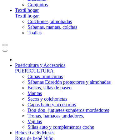
Conjuntos
Textil hogar
Textil hogar
Colchones, almohadas
Sabanas, mantas, colchas
Toallas
Puericultura y Accesorios
PUERICULTURA
Cunas -minicunas
Sábanas Edredón protectores y almohadas
Bolsos, sillas de paseo
Mantas
Sacos y colchonetas
Capas baño y accesorios
Dou-dou -juguetes-sonajeros-mordedores
Tronas, hamacas ,andadores,
Vajillas
Sillas auto y complementos coche
Bebes 0 a 36 Meses
Ropa de bebé Niño