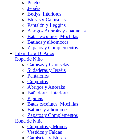
Peleles
Jerséis
Bodys, Interiores
Blusas y Camisetas
Pantalón y Leggins
Abrigos Anoraks y chaquetas
Batas escolares, Mochilas
Batines y albornoces
Zapatos y Complementos
Infantil 2 a 10 Años
Ropa de Niño
Camisas y Camisetas
Sudaderas y Jerséis
Pantalones
Conjuntos
Abrigos y Anoraks
Bañadores, Interiores
Pijamas
Batas escolares, Mochilas
Batines y albornoces
Zapatos y Complementos
Ropa de Niña
Conjuntos y Monos
Vestidos y Faldas
Camisetas y Blusas