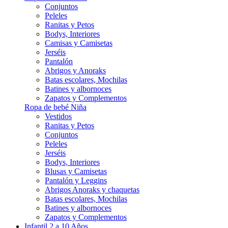
Conjuntos
Peleles
Ranitas y Petos
Bodys, Interiores
Camisas y Camisetas
Jerséis
Pantalón
Abrigos y Anoraks
Batas escolares, Mochilas
Batines y albornoces
Zapatos y Complementos
Ropa de bebé Niña
Vestidos
Ranitas y Petos
Conjuntos
Peleles
Jerséis
Bodys, Interiores
Blusas y Camisetas
Pantalón y Leggins
Abrigos Anoraks y chaquetas
Batas escolares, Mochilas
Batines y albornoces
Zapatos y Complementos
Infantil 2 a 10 Años