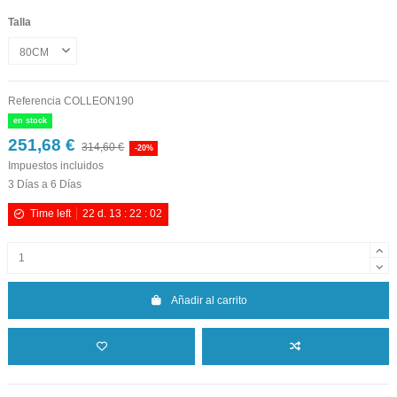
Talla
Referencia
COLLEON190
en stock
251,68 €
314,60 €
-20%
Impuestos incluidos
3 Días a 6 Días
Time left
22
d.
13
:
22
:
02
Añadir al carrito