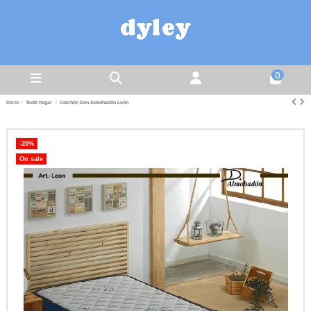
0
Inicio
Textil hogar
Colchón Don Almohadón León
-20%
On sale