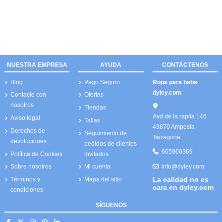
NUESTRA EMPRESA
AYUDA
CONTÁCTENOS
Blog
Pago Seguro
Ropa para bebe
dyley.com
Contacte con
Ofertas
nosotros
Tiendas
Avd de la rapita 146
Aviso legal
Tallas
43870 Amposta
Derechos de
Seguimiento de
Tarragona
devoluciones
pedidos de clientes
665960369
Política de Cookies
invitados
info@dyley.com
Sobre nosotros
Mi cuenta
La calidad no es
Términos y
Mapa del sitio
cara en dyley.com
condiciones
SÍGUENOS