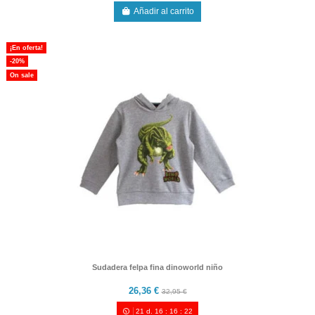
Añadir al carrito
¡En oferta!
-20%
On sale
Sudadera felpa fina dinoworld niño
26,36 €
32,95 €
21
d.
16
:
16
:
21