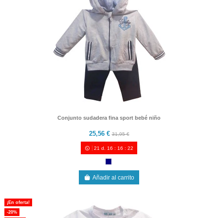
Conjunto sudadera fina sport bebé niño
25,56 €
31,95 €
21
d.
16
:
16
:
21
Añadir al carrito
¡En oferta!
-20%