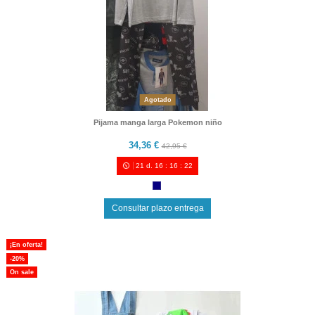
Agotado
Pijama manga larga Pokemon niño
34,36 €
42,95 €
21
d.
16
:
16
:
21
Consultar plazo entrega
¡En oferta!
-20%
On sale