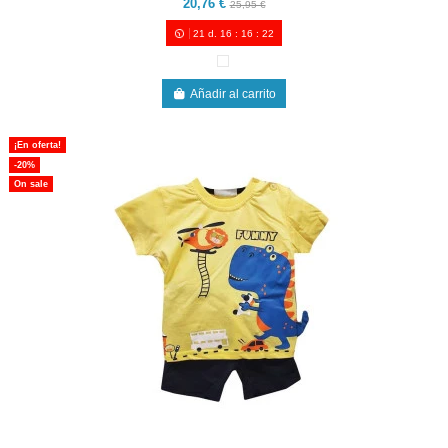
20,76 €
25,95 €
21
d.
16
:
16
:
21
Añadir al carrito
¡En oferta!
-20%
On sale