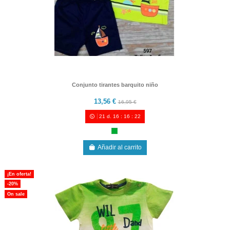
Conjunto tirantes barquito niño
13,56 €
16,95 €
21
d.
16
:
16
:
21
Añadir al carrito
¡En oferta!
-20%
On sale