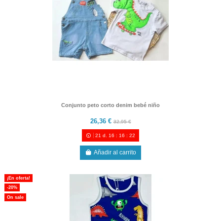
Conjunto peto corto denim bebé niño
26,36 €
32,95 €
21
d.
16
:
16
:
21
Añadir al carrito
¡En oferta!
-20%
On sale