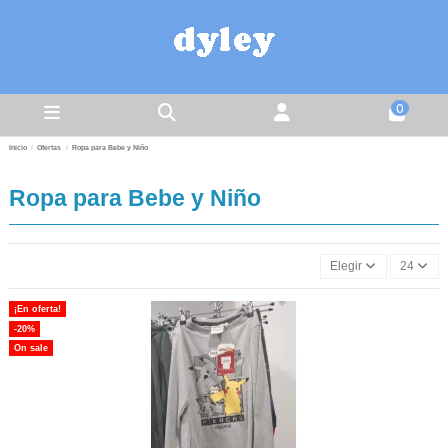
0
Inicio
Ofertas
Ropa para Bebe y Niño
Ropa para Bebe y Niño
Elegir
24
¡En oferta!
-20%
On sale