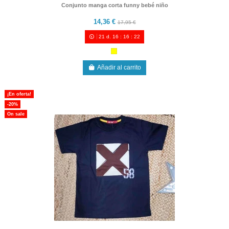
Conjunto manga corta funny bebé niño
14,36 €
17,95 €
21
d.
16
:
16
:
21
Añadir al carrito
¡En oferta!
-20%
On sale