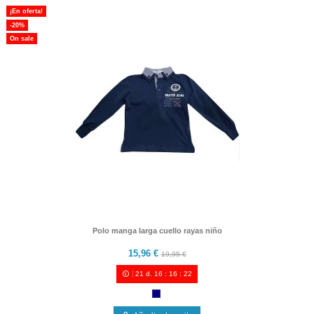
¡En oferta!
-20%
On sale
Polo manga larga cuello rayas niño
15,96 €
19,95 €
21
d.
16
:
16
:
21