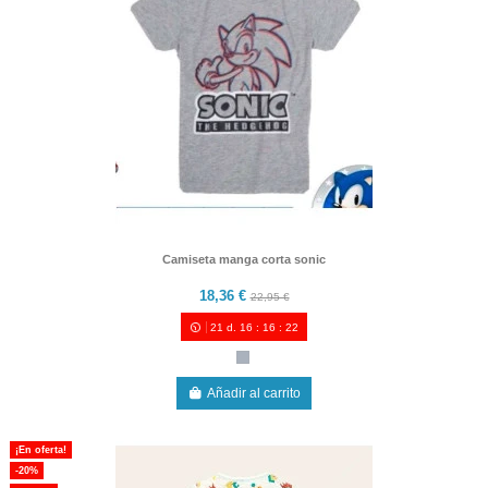
Camiseta manga corta sonic
18,36 €
22,95 €
21
d.
16
:
16
:
21
Añadir al carrito
¡En oferta!
-20%