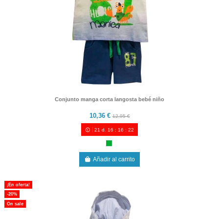
Conjunto manga corta langosta bebé niño
10,36 €
12,95 €
21
d.
16
:
16
:
21
Añadir al carrito
¡En oferta!
-20%
On sale