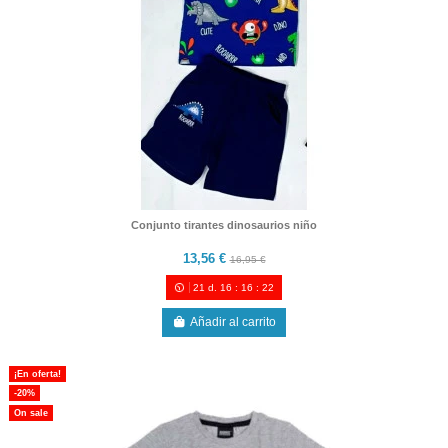
Conjunto tirantes dinosaurios niño
13,56 €
16,95 €
21
d.
16
:
16
:
21
Añadir al carrito
¡En oferta!
-20%
On sale