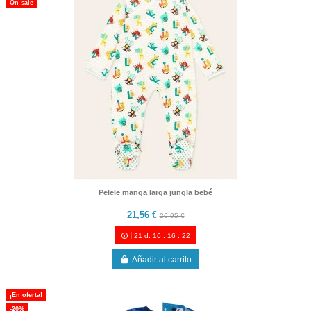
On sale
Pelele manga larga jungla bebé
21,56 €
26,95 €
21
d.
16
:
16
:
21
Añadir al carrito
¡En oferta!
-20%