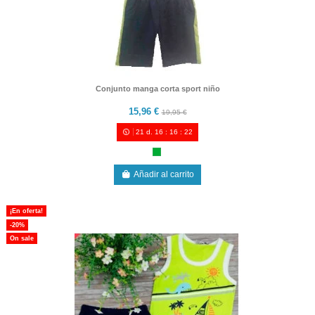
Conjunto manga corta sport niño
15,96 €
19,95 €
21
d.
16
:
16
:
21
Añadir al carrito
¡En oferta!
-20%
On sale