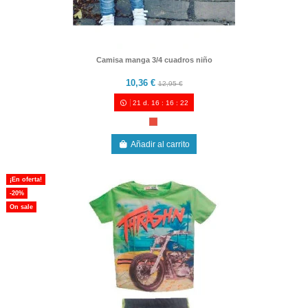
Camisa manga 3/4 cuadros niño
10,36 €
12,95 €
21
d.
16
:
16
:
21
Añadir al carrito
¡En oferta!
-20%
On sale