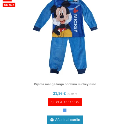
On sale
Pijama manga larga coralina mickey niño
31,96 €
39,95 €
21
d.
16
:
16
:
21
Añadir al carrito