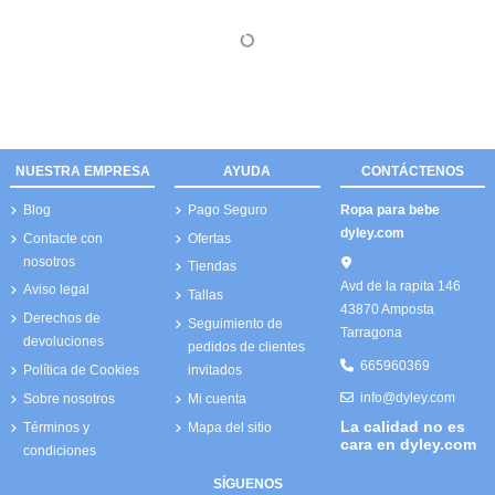
NUESTRA EMPRESA
AYUDA
CONTÁCTENOS
Blog
Pago Seguro
Ropa para bebe
dyley.com
Contacte con
Ofertas
nosotros
Tiendas
Avd de la rapita 146
Aviso legal
Tallas
43870 Amposta
Derechos de
Seguimiento de
Tarragona
devoluciones
pedidos de clientes
665960369
Política de Cookies
invitados
info@dyley.com
Sobre nosotros
Mi cuenta
La calidad no es
Términos y
Mapa del sitio
cara en dyley.com
condiciones
SÍGUENOS