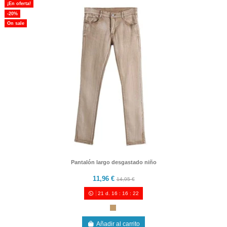
¡En oferta!
-20%
On sale
Pantalón largo desgastado niño
11,96 €
14,95 €
21
d.
16
:
16
:
21
Añadir al carrito