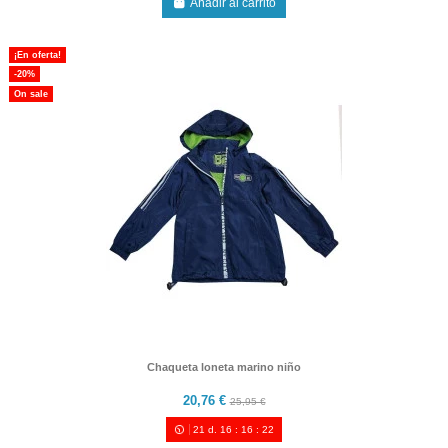
Añadir al carrito
¡En oferta!
-20%
On sale
Chaqueta loneta marino niño
20,76 €
25,95 €
21
d.
16
:
16
:
21