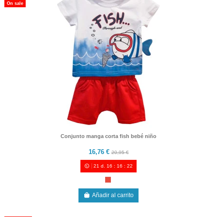
On sale
Conjunto manga corta fish bebé niño
16,76 €
20,95 €
21
d.
16
:
16
:
21
Añadir al carrito