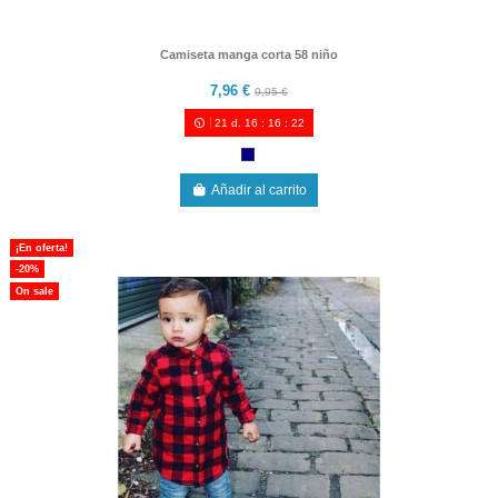
Camiseta manga corta 58 niño
7,96 €
9,95 €
21
d.
16
:
16
:
21
Añadir al carrito
¡En oferta!
-20%
On sale