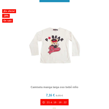
¡En oferta!
-20%
On sale
Camiseta manga larga oso bebé niño
7,16 €
8,95 €
21
d.
16
:
16
:
21