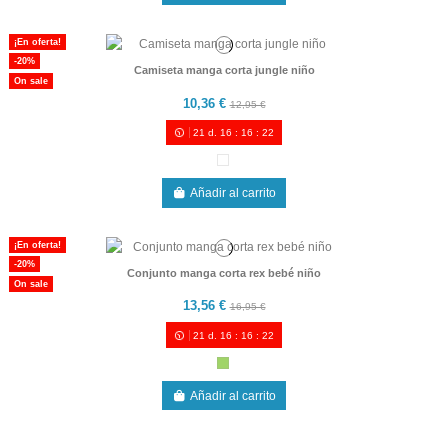
¡En oferta!
-20%
Camiseta manga corta jungle niño
On sale
10,36 €
12,95 €
21
d.
16
:
16
:
21
Añadir al carrito
¡En oferta!
-20%
Conjunto manga corta rex bebé niño
On sale
13,56 €
16,95 €
21
d.
16
:
16
:
21
Añadir al carrito